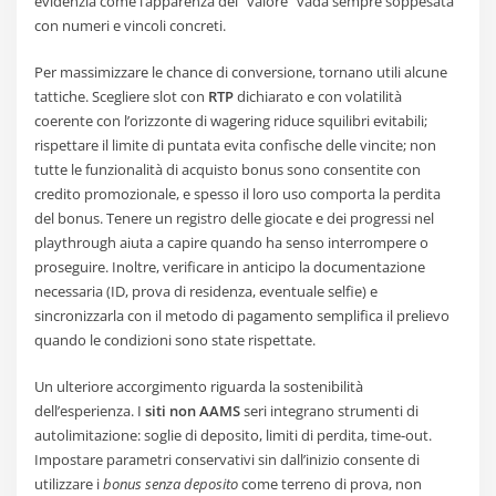
evidenzia come l’apparenza del “valore” vada sempre soppesata
con numeri e vincoli concreti.
Per massimizzare le chance di conversione, tornano utili alcune
tattiche. Scegliere slot con
RTP
dichiarato e con volatilità
coerente con l’orizzonte di wagering riduce squilibri evitabili;
rispettare il limite di puntata evita confische delle vincite; non
tutte le funzionalità di acquisto bonus sono consentite con
credito promozionale, e spesso il loro uso comporta la perdita
del bonus. Tenere un registro delle giocate e dei progressi nel
playthrough aiuta a capire quando ha senso interrompere o
proseguire. Inoltre, verificare in anticipo la documentazione
necessaria (ID, prova di residenza, eventuale selfie) e
sincronizzarla con il metodo di pagamento semplifica il prelievo
quando le condizioni sono state rispettate.
Un ulteriore accorgimento riguarda la sostenibilità
dell’esperienza. I
siti non AAMS
seri integrano strumenti di
autolimitazione: soglie di deposito, limiti di perdita, time-out.
Impostare parametri conservativi sin dall’inizio consente di
utilizzare i
bonus senza deposito
come terreno di prova, non