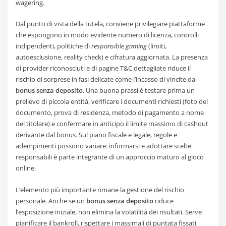
wagering.
Dal punto di vista della tutela, conviene privilegiare piattaforme
che espongono in modo evidente numero di licenza, controlli
indipendenti, politiche di
responsible gaming
(limiti,
autoesclusione, reality check) e cifratura aggiornata. La presenza
di provider riconosciuti e di pagine T&C dettagliate riduce il
rischio di sorprese in fasi delicate come l’incasso di vincite da
bonus senza deposito
. Una buona prassi è testare prima un
prelievo di piccola entità, verificare i documenti richiesti (foto del
documento, prova di residenza, metodo di pagamento a nome
del titolare) e confermare in anticipo il limite massimo di cashout
derivante dal bonus. Sul piano fiscale e legale, regole e
adempimenti possono variare: informarsi e adottare scelte
responsabili è parte integrante di un approccio maturo al gioco
online.
L’elemento più importante rimane la gestione del rischio
personale. Anche se un
bonus senza deposito
riduce
l’esposizione iniziale, non elimina la volatilità dei risultati. Serve
pianificare il bankroll, rispettare i massimali di puntata fissati