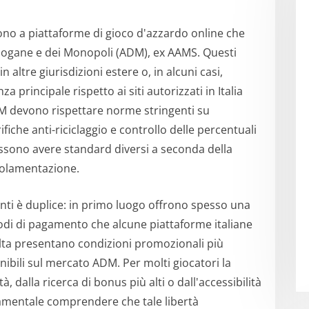
cono a piattaforme di gioco d'azzardo online che
 Dogane e dei Monopoli (ADM), ex AAMS. Questi
altre giurisdizioni estere o, in alcuni casi,
 principale rispetto ai siti autorizzati in Italia
ADM devono rispettare norme stringenti su
fiche anti-riciclaggio e controllo delle percentuali
ssono avere standard diversi a seconda della
egolamentazione.
enti è duplice: in primo luogo offrono spesso una
di di pagamento che alcune piattaforme italiane
ta presentano condizioni promozionali più
ibili sul mercato ADM. Per molti giocatori la
à, dalla ricerca di bonus più alti o dall'accessibilità
damentale comprendere che tale libertà