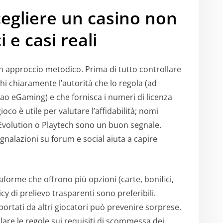
egliere un casino non
i e casi reali
n approccio metodico. Prima di tutto controllare
chi chiaramente l’autorità che lo regola (ad
o eGaming) e che fornisca i numeri di licenza
 gioco è utile per valutare l’affidabilità; nomi
Evolution o Playtech sono un buon segnale.
gnalazioni su forum e social aiuta a capire
forme che offrono più opzioni (carte, bonifici,
icy di prelievo trasparenti sono preferibili.
rtati da altri giocatori può prevenire sorprese.
olare le regole sui requisiti di scommessa dei