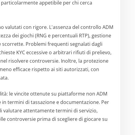
 particolarmente appetibile per chi cerca
no valutati con rigore. L'assenza del controllo ADM
tezza dei giochi (RNG e percentuali RTP), gestione
e scorrette. Problemi frequenti segnalati dagli
hieste KYC eccessive o arbitrari rifiuti di prelievo,
nel risolvere controversie. Inoltre, la protezione
no efficace rispetto ai siti autorizzati, con
tata.
alità: le vincite ottenute su piattaforme non ADM
 in termini di tassazione e documentazione. Per
i valutare attentamente termini di servizio,
lle controversie prima di scegliere di giocare su