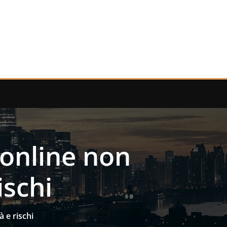
 online non
ischi
 e rischi