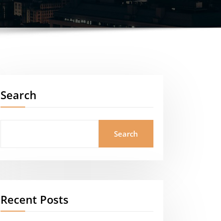
Search
Search
Recent Posts