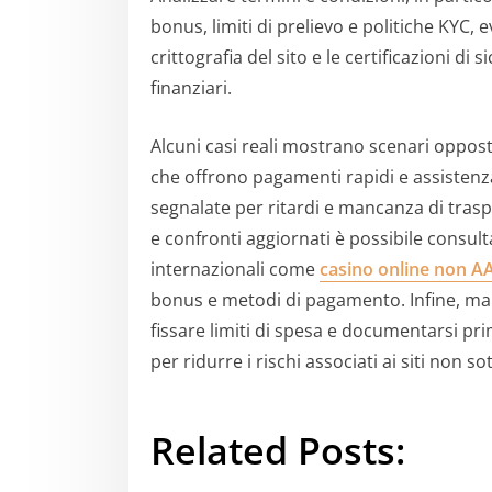
bonus, limiti di prelievo e politiche KYC, e
crittografia del sito e le certificazioni di
finanziari.
Alcuni casi reali mostrano scenari oppost
che offrono pagamenti rapidi e assistenz
segnalate per ritardi e mancanza di tras
e confronti aggiornati è possibile consul
internazionali come
casino online non 
bonus e metodi di pagamento. Infine, ma
fissare limiti di spesa e documentarsi pr
per ridurre i rischi associati ai siti non s
Related Posts: