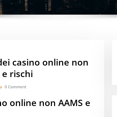
dei casino online non
e rischi
0 Comment
no online non AAMS
e