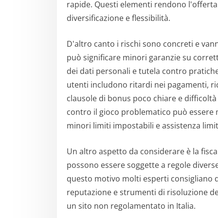
rapide. Questi elementi rendono l'offerta
diversificazione e flessibilità.
D'altro canto i rischi sono concreti e van
può significare minori garanzie su corret
dei dati personali e tutela contro pratich
utenti includono ritardi nei pagamenti, ric
clausole di bonus poco chiare e difficoltà 
contro il gioco problematico può essere me
minori limiti impostabili e assistenza limi
Un altro aspetto da considerare è la fisc
possono essere soggette a regole diverse
questo motivo molti esperti consigliano d
reputazione e strumenti di risoluzione de
un sito non regolamentato in Italia.