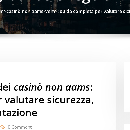
em>casinò non aams</em>: guida completa per valutare si
dei
casinò non aams
:
 valutare sicurezza,
ntazione
0 Comment