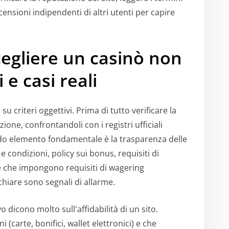
ecensioni indipendenti di altri utenti per capire
egliere un casinò non
 e casi reali
u criteri oggettivi. Prima di tutto verificare la
zione, confrontandoli con i registri ufficiali
ondo elemento fondamentale è la trasparenza delle
 condizioni, policy sui bonus, requisiti di
le che impongono requisiti di wagering
hiare sono segnali di allarme.
 dicono molto sull'affidabilità di un sito.
 (carte, bonifici, wallet elettronici) e che