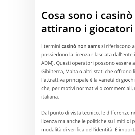
Cosa sono i casin
attirano i giocatori
I termini
casinò non aams
si riferiscono 
possiedono la licenza rilasciata dall'en
ADM). Questi operatori possono essere au
Gibilterra, Malta o altri stati che offrono 
l'attrattiva principale è la varietà di gioc
che, per motivi normativi o commerciali, 
italiana.
Dal punto di vista tecnico, le differenze
licenza ma anche le politiche su limiti di
modalità di verifica dell'identità. È imp