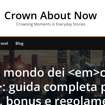
Crown About Now
Crowning Moments in Everyday Stories
ravel
Blog
il mondo dei <em>
 guida completa p
a, bonus e regolam