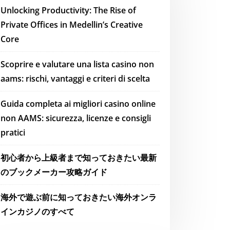
Unlocking Productivity: The Rise of
Private Offices in Medellin’s Creative
Core
Scoprire e valutare una lista casino non
aams: rischi, vantaggi e criteri di scelta
Guida completa ai migliori casino online
non AAMS: sicurezza, licenze e consigli
pratici
初心者から上級者まで知っておきたい最新
のブックメーカー攻略ガイド
海外で遊ぶ前に知っておきたい海外オンラ
インカジノのすべて