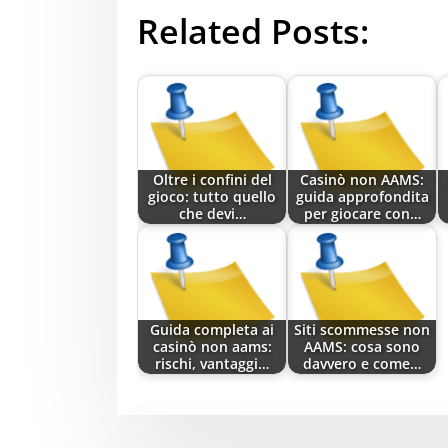
Related Posts:
Oltre i confini del
Casinò non AAMS:
gioco: tutto quello
guida approfondita
che devi…
per giocare con…
Guida completa ai
Siti scommesse non
casinò non aams:
AAMS: cosa sono
rischi, vantaggi…
davvero e come…