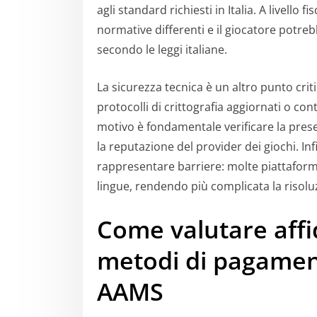
agli standard richiesti in Italia. A livello 
normative differenti e il giocatore potreb
secondo le leggi italiane.
La sicurezza tecnica è un altro punto cri
protocolli di crittografia aggiornati o co
motivo è fondamentale verificare la presen
la reputazione del provider dei giochi. Infi
rappresentare barriere: molte piattaforme
lingue, rendendo più complicata la risoluz
Come valutare affi
metodi di pagamen
AAMS