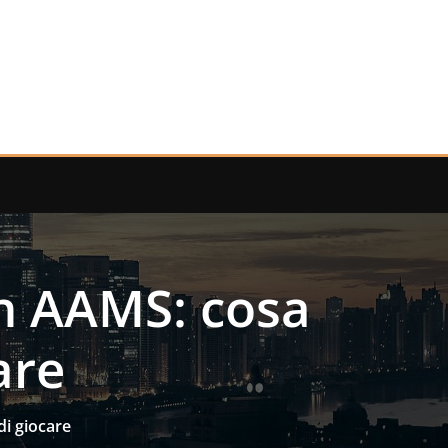
on AAMS: cosa
are
di giocare