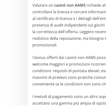
Valutare un
casinò non AAMS
richiede att
controllare la licenza e cercare informazion
al certificato di licenza o i dettagli dell'e
presenza di audit indipendenti sui giochi 
la correttezza dell'offerta. Leggere recen
realistico della reputazione, ma bisogna
promozionali.
I bonus offerti dai casinò non AAMS poss
welcome maggiori e promozioni ricorrenti. 
condizioni: requisiti di puntata elevati, es
massimi di prelievo sono pratiche comuni
conveniente se le condizioni non sono ch
I metodi di pagamento sono un altro asp
accettano una gamma più ampia di opzioni: