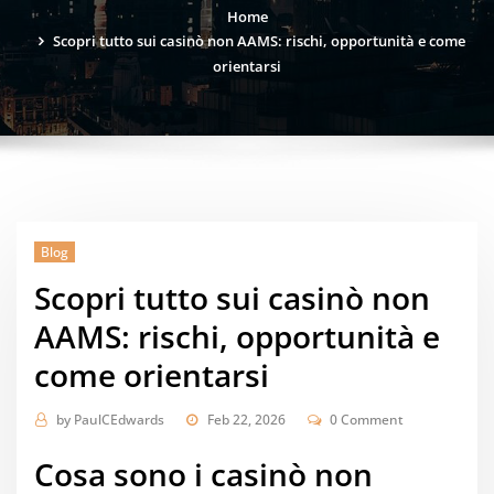
Home
Scopri tutto sui casinò non AAMS: rischi, opportunità e come
orientarsi
Blog
Scopri tutto sui casinò non
AAMS: rischi, opportunità e
come orientarsi
by
PaulCEdwards
Feb 22, 2026
0 Comment
Cosa sono i casinò non