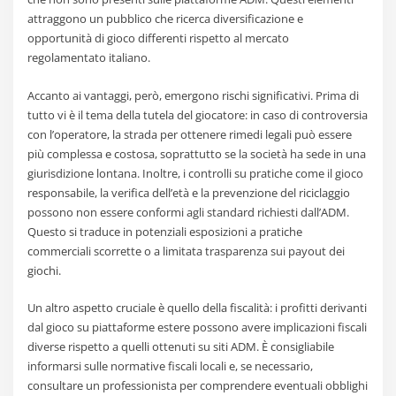
attraggono un pubblico che ricerca diversificazione e
opportunità di gioco differenti rispetto al mercato
regolamentato italiano.
Accanto ai vantaggi, però, emergono rischi significativi. Prima di
tutto vi è il tema della tutela del giocatore: in caso di controversia
con l’operatore, la strada per ottenere rimedi legali può essere
più complessa e costosa, soprattutto se la società ha sede in una
giurisdizione lontana. Inoltre, i controlli su pratiche come il gioco
responsabile, la verifica dell’età e la prevenzione del riciclaggio
possono non essere conformi agli standard richiesti dall’ADM.
Questo si traduce in potenziali esposizioni a pratiche
commerciali scorrette o a limitata trasparenza sui payout dei
giochi.
Un altro aspetto cruciale è quello della fiscalità: i profitti derivanti
dal gioco su piattaforme estere possono avere implicazioni fiscali
diverse rispetto a quelli ottenuti su siti ADM. È consigliabile
informarsi sulle normative fiscali locali e, se necessario,
consultare un professionista per comprendere eventuali obblighi