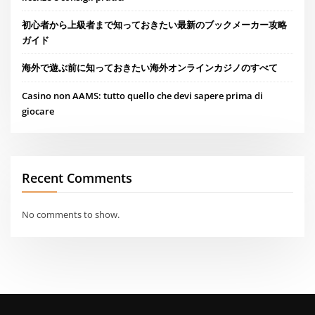
初心者から上級者まで知っておきたい最新のブックメーカー攻略
ガイド
海外で遊ぶ前に知っておきたい海外オンラインカジノのすべて
Casino non AAMS: tutto quello che devi sapere prima di
giocare
Recent Comments
No comments to show.