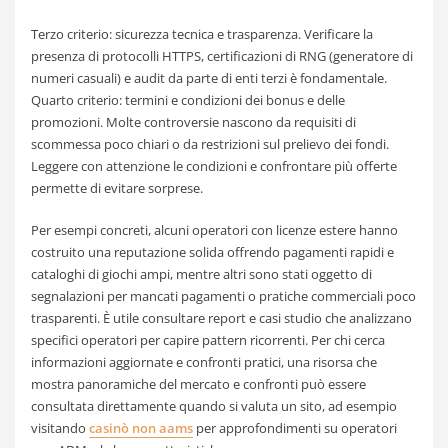
Terzo criterio: sicurezza tecnica e trasparenza. Verificare la
presenza di protocolli HTTPS, certificazioni di RNG (generatore di
numeri casuali) e audit da parte di enti terzi è fondamentale.
Quarto criterio: termini e condizioni dei bonus e delle
promozioni. Molte controversie nascono da requisiti di
scommessa poco chiari o da restrizioni sul prelievo dei fondi.
Leggere con attenzione le condizioni e confrontare più offerte
permette di evitare sorprese.
Per esempi concreti, alcuni operatori con licenze estere hanno
costruito una reputazione solida offrendo pagamenti rapidi e
cataloghi di giochi ampi, mentre altri sono stati oggetto di
segnalazioni per mancati pagamenti o pratiche commerciali poco
trasparenti. È utile consultare report e casi studio che analizzano
specifici operatori per capire pattern ricorrenti. Per chi cerca
informazioni aggiornate e confronti pratici, una risorsa che
mostra panoramiche del mercato e confronti può essere
consultata direttamente quando si valuta un sito, ad esempio
visitando
casinò non aams
per approfondimenti su operatori