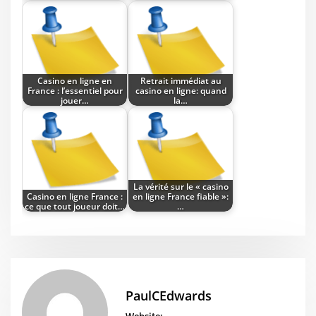
Casino en ligne en
Retrait immédiat au
France : l’essentiel pour
casino en ligne: quand
jouer…
la…
La vérité sur le « casino
Casino en ligne France :
en ligne France fiable »:
ce que tout joueur doit…
…
PaulCEdwards
Website: