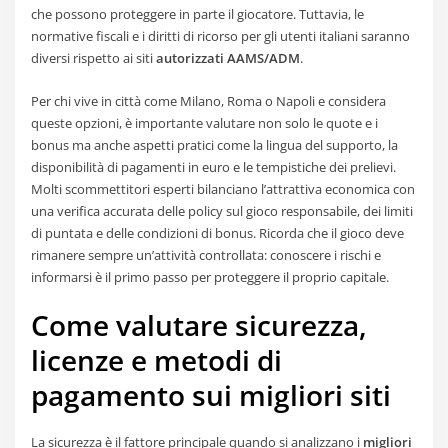
che possono proteggere in parte il giocatore. Tuttavia, le
normative fiscali e i diritti di ricorso per gli utenti italiani saranno
diversi rispetto ai siti
autorizzati AAMS/ADM
.
Per chi vive in città come Milano, Roma o Napoli e considera
queste opzioni, è importante valutare non solo le quote e i
bonus ma anche aspetti pratici come la lingua del supporto, la
disponibilità di pagamenti in euro e le tempistiche dei prelievi.
Molti scommettitori esperti bilanciano l’attrattiva economica con
una verifica accurata delle policy sul gioco responsabile, dei limiti
di puntata e delle condizioni di bonus. Ricorda che il gioco deve
rimanere sempre un’attività controllata: conoscere i rischi e
informarsi è il primo passo per proteggere il proprio capitale.
Come valutare sicurezza,
licenze e metodi di
pagamento sui migliori siti
La sicurezza è il fattore principale quando si analizzano i
migliori