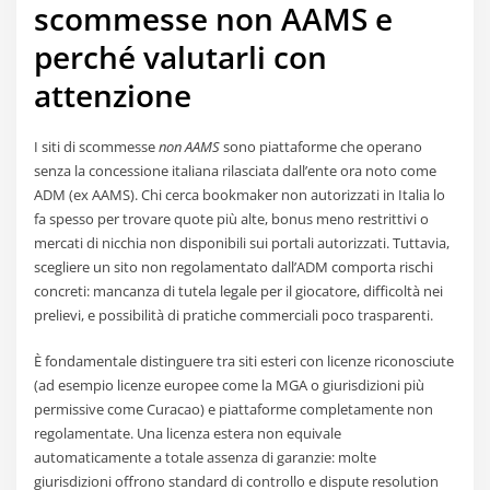
scommesse non AAMS e
perché valutarli con
attenzione
I siti di scommesse
non AAMS
sono piattaforme che operano
senza la concessione italiana rilasciata dall’ente ora noto come
ADM (ex AAMS). Chi cerca bookmaker non autorizzati in Italia lo
fa spesso per trovare quote più alte, bonus meno restrittivi o
mercati di nicchia non disponibili sui portali autorizzati. Tuttavia,
scegliere un sito non regolamentato dall’ADM comporta rischi
concreti: mancanza di tutela legale per il giocatore, difficoltà nei
prelievi, e possibilità di pratiche commerciali poco trasparenti.
È fondamentale distinguere tra siti esteri con licenze riconosciute
(ad esempio licenze europee come la MGA o giurisdizioni più
permissive come Curacao) e piattaforme completamente non
regolamentate. Una licenza estera non equivale
automaticamente a totale assenza di garanzie: molte
giurisdizioni offrono standard di controllo e dispute resolution