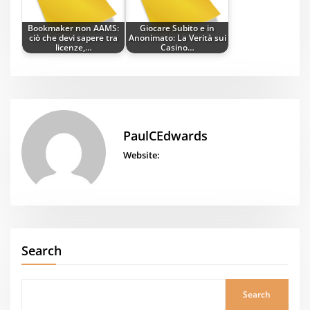
Bookmaker non AAMS:
Giocare Subito e in
ciò che devi sapere tra
Anonimato: La Verità sui
licenze,…
Casino…
PaulCEdwards
Website:
Search
Search