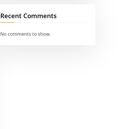
Recent Comments
No comments to show.