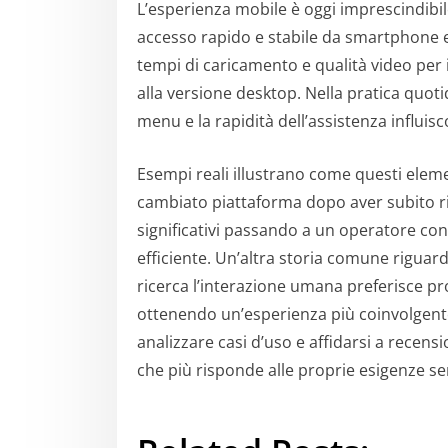
L’esperienza mobile è oggi imprescindibil
accesso rapido e stabile da smartphone e t
tempi di caricamento e qualità video per 
alla versione desktop. Nella pratica quotid
menu e la rapidità dell’assistenza influi
Esempi reali illustrano come questi eleme
cambiato piattaforma dopo aver subito rit
significativi passando a un operatore con 
efficiente. Un’altra storia comune riguarda 
ricerca l’interazione umana preferisce pro
ottenendo un’esperienza più coinvolgente
analizzare casi d’uso e affidarsi a recensi
che più risponde alle proprie esigenze se