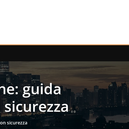
ine: guida
 sicurezza
con sicurezza