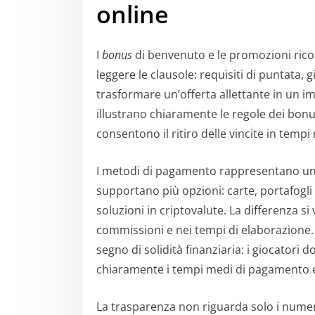
online
I
bonus
di benvenuto e le promozioni rico
leggere le clausole: requisiti di puntata,
trasformare un’offerta allettante in un i
illustrano chiaramente le regole dei bonus
consentono il ritiro delle vincite in tempi 
I metodi di pagamento rappresentano un a
supportano più opzioni: carte, portafogli 
soluzioni in criptovalute. La differenza si 
commissioni e nei tempi di elaborazione.
segno di solidità finanziaria: i giocator
chiaramente i tempi medi di pagamento e 
La trasparenza non riguarda solo i numeri