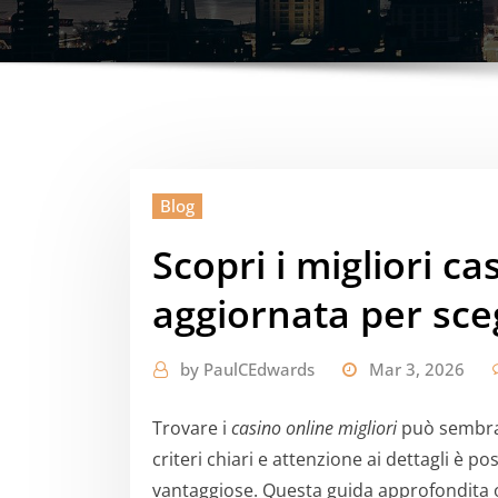
Blog
Scopri i migliori ca
aggiornata per sce
by
PaulCEdwards
Mar 3, 2026
Trovare i
casino online migliori
può sembrar
criteri chiari e attenzione ai dettagli è po
vantaggiose. Questa guida approfondita of