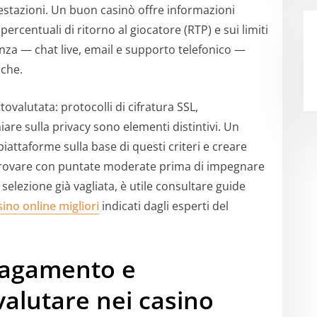
testazioni. Un buon casinò offre informazioni
percentuali di ritorno al giocatore (RTP) e sui limiti
tenza — chat live, email e supporto telefonico —
iche.
tovalutata: protocolli di cifratura SSL,
iare sulla privacy sono elementi distintivi. Un
attaforme sulla base di questi criteri e creare
er provare con puntate moderate prima di impegnare
elezione già vagliata, è utile consultare guide
sino online migliori
indicati dagli esperti del
pagamento e
valutare nei casino