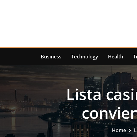
Skip
to
content
Business
Technology
Health
T
Lista cas
convien
Home
L