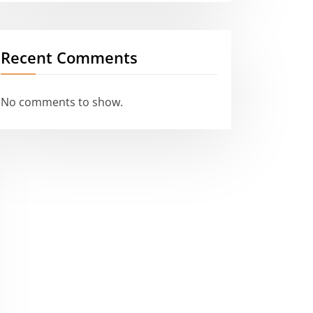
Recent Comments
No comments to show.