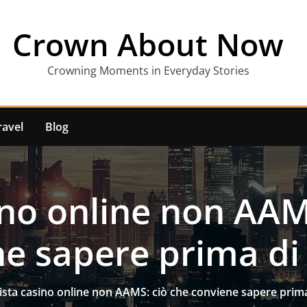
Crown About Now
Crowning Moments in Everyday Stories
ravel
Blog
ino online non AAM
e sapere prima di
ista casino online non AAMS: ciò che conviene sapere prima