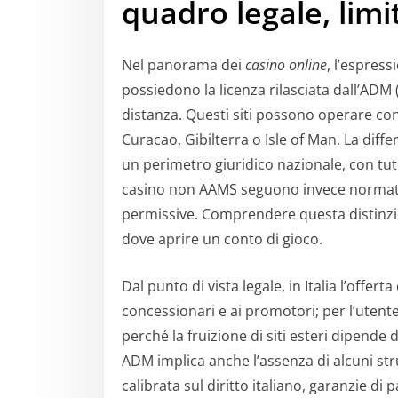
quadro legale, limit
Nel panorama dei
casino online
, l’espres
possiedono la licenza rilasciata dall’ADM (
distanza. Questi siti possono operare con
Curacao, Gibilterra o Isle of Man. La diffe
un perimetro giuridico nazionale, con tutel
casino non AAMS seguono invece normative
permissive. Comprendere questa distinzi
dove aprire un conto di gioco.
Dal punto di vista legale, in Italia l’offer
concessionari e ai promotori; per l’utent
perché la fruizione di siti esteri dipende 
ADM implica anche l’assenza di alcuni stru
calibrata sul diritto italiano, garanzie d