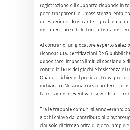
registrazione e il supporto risponde in t
poco trasparenti e un’assistenza lenta po
un’esperienza frustrante. Il problema non
dell’operatore e la lettura attenta dei ter
Al contrario, un giocatore esperto selez
riconosciuta, certificazioni RNG pubblich
depositare, imposta limiti di sessione e di 
controlla l’RTP dei giochi e l’esistenza d
Quando richiede il prelievo, trova proce
dichiarato. Nessuna corsia preferenziale, 
l’attenzione preventiva e la verifica incr
Tra le trappole comuni si annoverano: b
giochi chiave dal contributo al playthroug
clausole di “irregolarità di gioco” ampie e