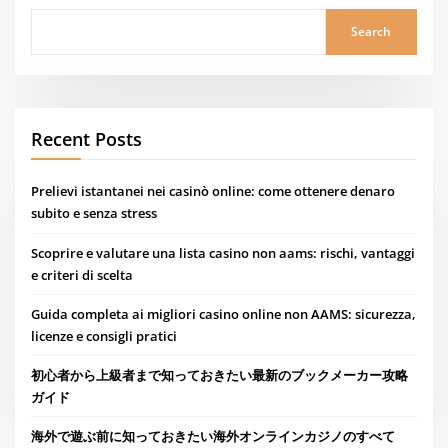
Search
Recent Posts
Prelievi istantanei nei casinò online: come ottenere denaro
subito e senza stress
Scoprire e valutare una lista casino non aams: rischi, vantaggi
e criteri di scelta
Guida completa ai migliori casino online non AAMS: sicurezza,
licenze e consigli pratici
初心者から上級者まで知っておきたい最新のブックメーカー攻略
ガイド
海外で遊ぶ前に知っておきたい海外オンラインカジノのすべて