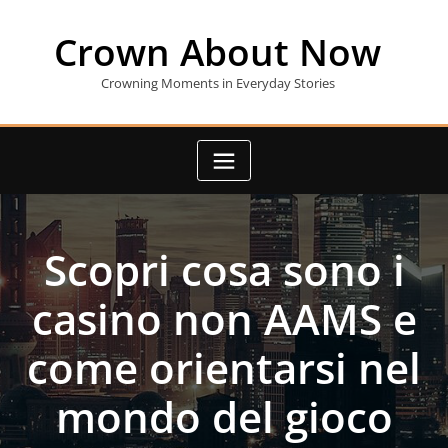
Skip
to
Crown About Now
content
Crowning Moments in Everyday Stories
Scopri cosa sono i
casino non AAMS e
come orientarsi nel
mondo del gioco