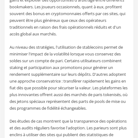
gains et exploiter des opportunités d'arbitrage entre différents
bookmakers. Les joueurs occasionnels, quant à eux, profitent
souvent des bonus en cryptomonnaies offerts par ces sites, qui
peuvent être plus généreux que ceux des opérateurs
traditionnels en raison des frais opérationnels réduits et d'un
accès global aux marchés.
Au niveau des stratégies, l'utilisation de stablecoins permet de
minimiser l'impact de la volatilité lorsque vous conservez des
soldes sur un compte de pari. Certains utilisateurs combinent
staking et participation aux promotions pour générer un
rendement supplémentaire sur leurs dépôts. D'autres adoptent
une approche conservatrice : transférer rapidement les gains en
fiat dès que possible pour sécuriser la valeur. Les plateformes les
plus innovantes offrent aussi des marchés de paris tokenisés, où
des jetons spéciaux représentent des parts de pools de mise ou
des programmes de fidélité échangeables.
Des études de cas montrent que la transparence des opérations
et des audits réguliers favorise l'adoption. Les parieurs sont plus
enclins à utiliser des sites qui publient des statistiques de