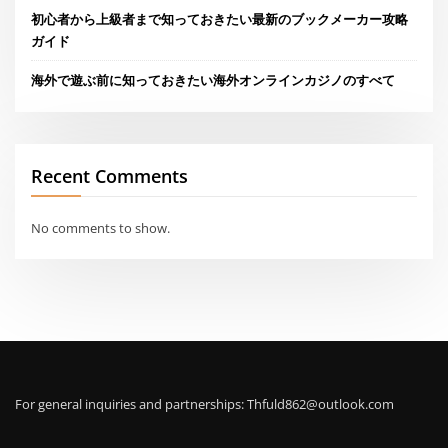
初心者から上級者まで知っておきたい最新のブックメーカー攻略
ガイド
海外で遊ぶ前に知っておきたい海外オンラインカジノのすべて
Recent Comments
No comments to show.
For general inquiries and partnerships:
Thfuld862@outlook.com