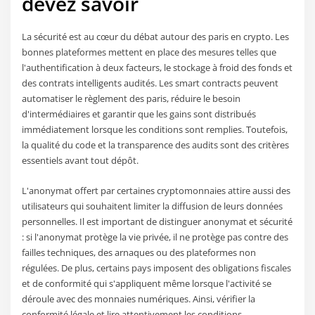
devez savoir
La sécurité est au cœur du débat autour des paris en crypto. Les
bonnes plateformes mettent en place des mesures telles que
l'authentification à deux facteurs, le stockage à froid des fonds et
des contrats intelligents audités. Les smart contracts peuvent
automatiser le règlement des paris, réduire le besoin
d'intermédiaires et garantir que les gains sont distribués
immédiatement lorsque les conditions sont remplies. Toutefois,
la qualité du code et la transparence des audits sont des critères
essentiels avant tout dépôt.
L'anonymat offert par certaines cryptomonnaies attire aussi des
utilisateurs qui souhaitent limiter la diffusion de leurs données
personnelles. Il est important de distinguer anonymat et sécurité
: si l'anonymat protège la vie privée, il ne protège pas contre des
failles techniques, des arnaques ou des plateformes non
régulées. De plus, certains pays imposent des obligations fiscales
et de conformité qui s'appliquent même lorsque l'activité se
déroule avec des monnaies numériques. Ainsi, vérifier la
conformité légale et lire attentivement les conditions