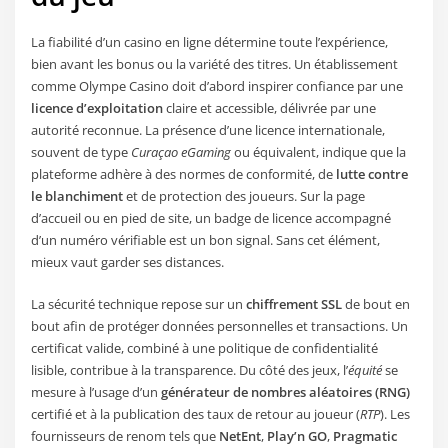
La fiabilité d’un casino en ligne détermine toute l’expérience,
bien avant les bonus ou la variété des titres. Un établissement
comme Olympe Casino doit d’abord inspirer confiance par une
licence d’exploitation
claire et accessible, délivrée par une
autorité reconnue. La présence d’une licence internationale,
souvent de type
Curaçao eGaming
ou équivalent, indique que la
plateforme adhère à des normes de conformité, de
lutte contre
le blanchiment
et de protection des joueurs. Sur la page
d’accueil ou en pied de site, un badge de licence accompagné
d’un numéro vérifiable est un bon signal. Sans cet élément,
mieux vaut garder ses distances.
La sécurité technique repose sur un
chiffrement SSL
de bout en
bout afin de protéger données personnelles et transactions. Un
certificat valide, combiné à une politique de confidentialité
lisible, contribue à la transparence. Du côté des jeux, l’
équité
se
mesure à l’usage d’un
générateur de nombres aléatoires (RNG)
certifié et à la publication des taux de retour au joueur (
RTP
). Les
fournisseurs de renom tels que
NetEnt
,
Play’n GO
,
Pragmatic