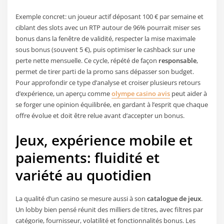
Exemple concret: un joueur actif déposant 100 € par semaine et
ciblant des slots avec un RTP autour de 96% pourrait miser ses
bonus dans la fenêtre de validité, respecter la mise maximale
sous bonus (souvent 5 €), puis optimiser le cashback sur une
perte nette mensuelle. Ce cycle, répété de façon
responsable
,
permet de tirer parti de la promo sans dépasser son budget.
Pour approfondir ce type d’analyse et croiser plusieurs retours
d’expérience, un aperçu comme
olympe casino avis
peut aider à
se forger une opinion équilibrée, en gardant à l’esprit que chaque
offre évolue et doit être relue avant d’accepter un bonus.
Jeux, expérience mobile et
paiements: fluidité et
variété au quotidien
La qualité d’un casino se mesure aussi à son
catalogue de jeux
.
Un lobby bien pensé réunit des milliers de titres, avec filtres par
catégorie, fournisseur, volatilité et fonctionnalités bonus. Les