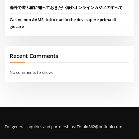
海外で遊ぶ前に知っておきたい海外オンラインカジノのすべて
Casino non AAMS: tutto quello che devi sapere prima di
giocare
Recent Comments
No comments to show.
For general inquiries and partnerships:
Thfuld862@outlook.com