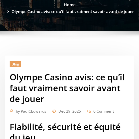
Home
Olympe Casino avis: ce qu’il faut vraiment savoir avant de jouer
Blog
Olympe Casino avis: ce qu’il
faut vraiment savoir avant
de jouer
by
PaulCEdwards
Dec 29, 2025
0 Comment
Fiabilité, sécurité et équité
du jeu