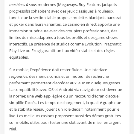
machines à sous
modernes (Megaways, Buy Feature, jackpots
progressifs) cohabitent avec des jeux classiques à rouleaux,
tandis que la section table propose roulette, blackjack, baccarat
et poker dans leurs variantes. Le
casino en direct
apporte une
immersion supérieure avec des croupiers professionnels, des
limites de mise adaptées à tous les profils et des game shows
interactifs. La présence de studios comme Evolution, Pragmatic
Play Live ou Ezugi garantit un flux vidéo stable et des règles
équitables.
Sur mobile, l’expérience doit rester fluide. Une interface
responsive
, des menus concis et un moteur de recherche
performant permettent d’accéder aux jeux en quelques gestes.
La compatibilité avec iOS et Android via navigateur est devenue
la norme; une
web app
légère ou un raccourci d’écran d’accueil
simplifie l’accès. Les temps de chargement, la qualité graphique
et la stabilité réseau jouent un rôle décisif, notamment pour le
live. Les meilleurs casinos proposent aussi des démos gratuites
sur mobile, utiles pour tester une slot avant de miser en argent
réel.