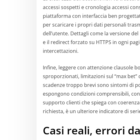
accessi sospetti e cronologia accessi co
piattaforma con interfaccia ben progettat
per scaricare i propri dati personali tra
dell’utente. Dettagli come la versione del 
e il redirect forzato su HTTPS in ogni pagi
intercettazioni.
Infine, leggere con attenzione clausole b
sproporzionati, limitazioni sul “max bet” 
scadenze troppo brevi sono sintomi di pol
espongono condizioni comprensibili, con
supporto clienti che spiega con coerenza 
richiesta, è un ulteriore indicatore di seri
Casi reali, errori d