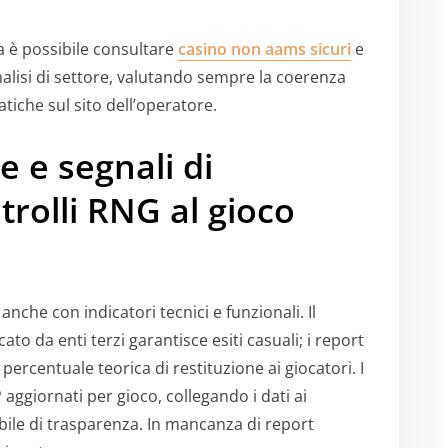
 è possibile consultare
casino non aams sicuri
e
analisi di settore, valutando sempre la coerenza
atiche sul sito dell’operatore.
e e segnali di
ntrolli RNG al gioco
anche con indicatori tecnici e funzionali. Il
 da enti terzi garantisce esiti casuali; i report
ercentuale teorica di restituzione ai giocatori. I
aggiornati per gioco, collegando i dati ai
gibile di trasparenza. In mancanza di report