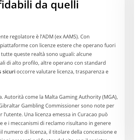
fidabili da quelli
’ente regolatore è l’ADM (ex AAMS). Con
 piattaforme con licenze estere che operano fuori
tutte queste realtà sono uguali: alcune
li di alto profilo, altre operano con standard
 sicuri
occorre valutare licenza, trasparenza e
nza. Autorità come la Malta Gaming Authority (MGA),
Gibraltar Gambling Commissioner sono note per
 per l’utente. Una licenza emessa in Curacao può
ione e i meccanismi di reclamo risultano in genere
l numero di licenza, il titolare della concessione e