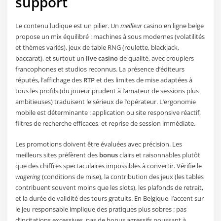
support
Le contenu ludique est un pilier. Un
meilleur
casino en ligne belge
propose un mix équilibré : machines à sous modernes (volatilités
et thèmes variés), jeux de table RNG (roulette, blackjack,
baccarat), et surtout un
live casino
de qualité, avec croupiers
francophones et studios reconnus. La présence d’éditeurs
réputés, l’affichage des
RTP
et des limites de mise adaptées à
tous les profils (du joueur prudent à l’amateur de sessions plus
ambitieuses) traduisent le sérieux de l’opérateur. L’ergonomie
mobile est déterminante : application ou site responsive réactif,
filtres de recherche efficaces, et reprise de session immédiate.
Les promotions doivent être évaluées avec précision. Les
meilleurs sites préfèrent des
bonus
clairs et raisonnables plutôt
que des chiffres spectaculaires impossibles à convertir. Vérifie le
wagering
(conditions de mise), la contribution des jeux (les tables
contribuent souvent moins que les slots), les plafonds de retrait,
et la durée de validité des tours gratuits. En Belgique, l’accent sur
le jeu responsable implique des pratiques plus sobres : pas
d’incitations excessives, pas de bonus agressifs poussant à