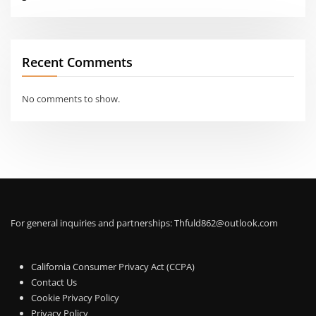
Recent Comments
No comments to show.
For general inquiries and partnerships:
Thfuld862@outlook.com
California Consumer Privacy Act (CCPA)
Contact Us
Cookie Privacy Policy
Privacy Policy