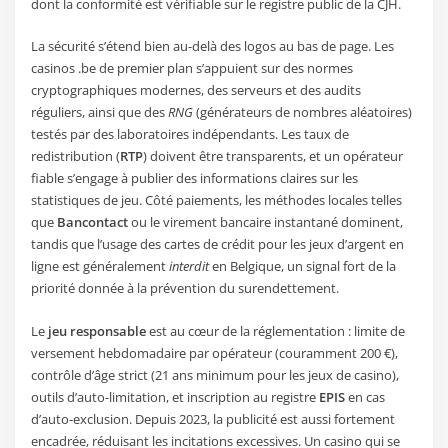
dont la conformité est vérifiable sur le registre public de la CJH.
La sécurité s’étend bien au-delà des logos au bas de page. Les
casinos .be de premier plan s’appuient sur des normes
cryptographiques modernes, des serveurs et des audits
réguliers, ainsi que des
RNG
(générateurs de nombres aléatoires)
testés par des laboratoires indépendants. Les taux de
redistribution (
RTP
) doivent être transparents, et un opérateur
fiable s’engage à publier des informations claires sur les
statistiques de jeu. Côté paiements, les méthodes locales telles
que
Bancontact
ou le virement bancaire instantané dominent,
tandis que l’usage des cartes de crédit pour les jeux d’argent en
ligne est généralement
interdit
en Belgique, un signal fort de la
priorité donnée à la prévention du surendettement.
Le
jeu responsable
est au cœur de la réglementation : limite de
versement hebdomadaire par opérateur (couramment 200 €),
contrôle d’âge strict (21 ans minimum pour les jeux de casino),
outils d’auto-limitation, et inscription au registre
EPIS
en cas
d’auto-exclusion. Depuis 2023, la publicité est aussi fortement
encadrée, réduisant les incitations excessives. Un casino qui se