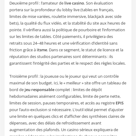
Deuxième profil : l’amateur de
live casino
. Son évaluation
portera sur la profondeur du lobby live (tables en français,
limites de mise variées, roulette immersive, blackjack avec side
bets), la qualité du flux vidéo, et la stabilité du site aux heures de
pointe. Il vérifiera aussi la politique de pourboire et l’information
sur les limites de tables. Côté paiements, il privilégiera des
retraits sous 24–48 heures et une vérification d’identité sans
friction grâce à
itsme
. Dans ce segment, le statut de licence et la
réputation des studios partenaires sont déterminants : ils
garantissent l’intégrité des parties et le respect des règles locales.
Troisième profil : la joueuse ou le joueur qui veut un contrôle
maximal de son budget. Ici, le « meilleur » site offre un tableau de
bord de
jeu responsable
complet : limites de dépôt
hebdomadaires aisément configurables, limite de perte nette,
limites de session, pauses temporaires, et accès au registre
EPIS
pour l’auto-exclusion si nécessaire. L’outil idéal permet d’ajuster
une limite en quelques clics et d’afficher des synthèses claires de
dépenses, avec des délais de refroidissement avant
augmentation des plafonds. Un casino sérieux expliquera de