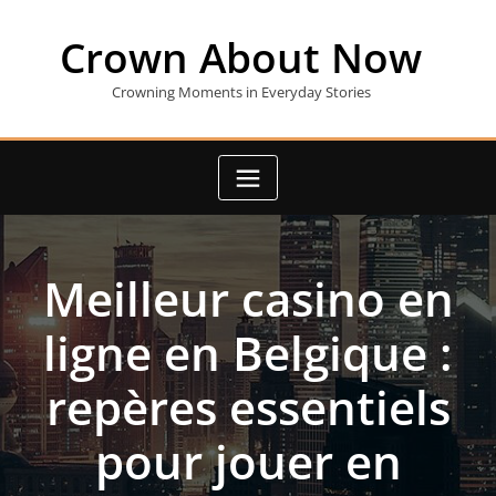
Skip
to
Crown About Now
content
Crowning Moments in Everyday Stories
Meilleur casino en
ligne en Belgique :
repères essentiels
pour jouer en