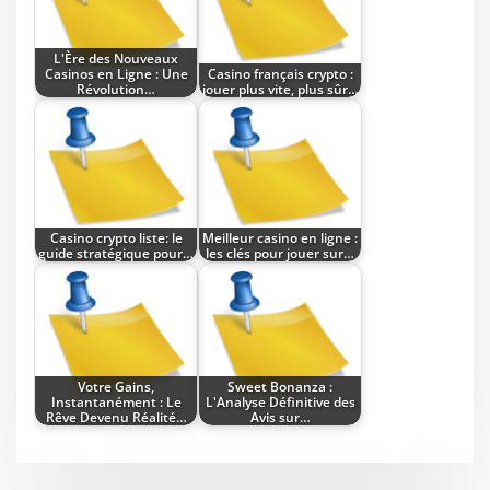
L'Ère des Nouveaux
Casinos en Ligne : Une
Casino français crypto :
Révolution…
jouer plus vite, plus sûr…
Casino crypto liste: le
Meilleur casino en ligne :
guide stratégique pour…
les clés pour jouer sur…
Votre Gains,
Sweet Bonanza :
Instantanément : Le
L'Analyse Définitive des
Rêve Devenu Réalité…
Avis sur…