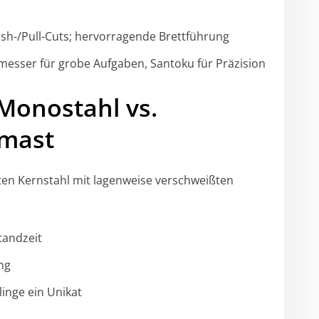
ush-/Pull-Cuts; hervorragende Brettführung
esser für grobe Aufgaben, Santoku für Präzision
Monostahl vs.
mast
en Kernstahl mit lagenweise verschweißten
tandzeit
ng
linge ein Unikat