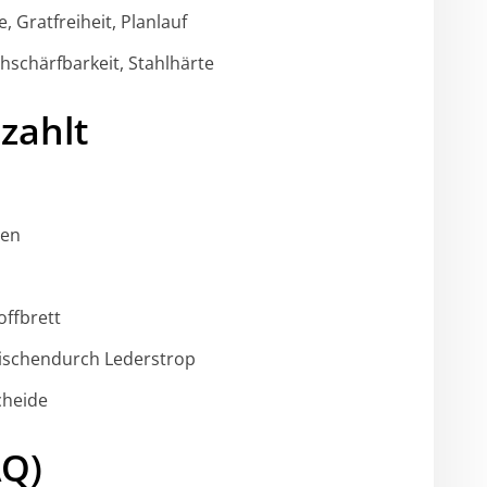
 Gratfreiheit, Planlauf
hschärfbarkeit, Stahlhärte
szahlt
nen
offbrett
wischendurch Lederstrop
cheide
AQ)