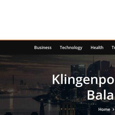
Skip
to
content
Business
Technology
Health
T
Klingenpoe
Bala
Home