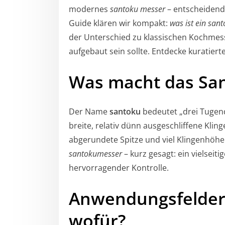
modernes
santoku messer
– entscheidend 
Guide klären wir kompakt:
was ist ein san
der Unterschied zu klassischen Kochmess
aufgebaut sein sollte. Entdecke kuratiert
Was macht das Sa
Der Name
santoku
bedeutet „drei Tugend
breite, relativ dünn ausgeschliffene Klin
abgerundete Spitze und viel Klingenhöhe 
santokumesser
– kurz gesagt: ein vielseiti
hervorragender Kontrolle.
Anwendungsfelder
wofür?