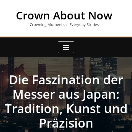
Skip
to
Crown About Now
content
Crowning Moments in Everyday Stories
Die Faszination der
Messer aus Japan:
Tradition, Kunst und
Präzision