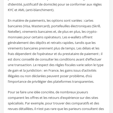
d’identité, justificatif de domicile) pour se conformer aux règles
KYC et AML (anti-blanchiment).
En matière de paiements, les options sont variées : cartes
bancaires (Visa, Mastercard), portefeuilles électroniques (Skrill,
Neteller), virements bancaires et, de plus en plus, les crypto-
monnaies pour certains opérateurs. Les e-wallets offrent
généralement des dépôts et retraits rapides, tandis que les
virements bancaires prennent plus de temps. Les délais et les
frais dépendent de l’opérateur et du prestataire de paiement ; il
est donc conseillé de consulter les conditions avant d’effectuer
une transaction. Le respect des règles fiscales varie selon le type
de gain et la juridiction : en France, les gains issus d’activités
illégales ou non déclarées peuvent poser problème, d’où
l’importance de privilégier des plateformes transparentes.
Pour se faire une idée concrète, de nombreux joueurs
comparent les offres et les retours d’expérience sur des sites
spécialisés. Par exemple, pour trouver des comparatifs et des
revues détaillées, il n’est pas rare que les parieurs consultent des