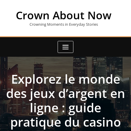
Skip
to
Crown About Now
content
Crowning Moments in Everyday Stories
Explorez le monde
des jeux d’argent en
ligne : guide
pratique du casino