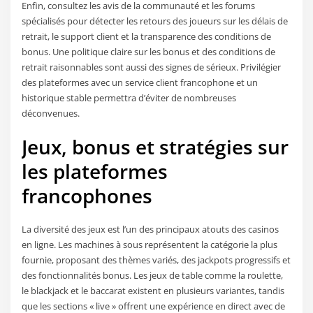
Enfin, consultez les avis de la communauté et les forums
spécialisés pour détecter les retours des joueurs sur les délais de
retrait, le support client et la transparence des conditions de
bonus. Une politique claire sur les bonus et des conditions de
retrait raisonnables sont aussi des signes de sérieux. Privilégier
des plateformes avec un service client francophone et un
historique stable permettra d’éviter de nombreuses
déconvenues.
Jeux, bonus et stratégies sur
les plateformes
francophones
La diversité des jeux est l’un des principaux atouts des casinos
en ligne. Les machines à sous représentent la catégorie la plus
fournie, proposant des thèmes variés, des jackpots progressifs et
des fonctionnalités bonus. Les jeux de table comme la roulette,
le blackjack et le baccarat existent en plusieurs variantes, tandis
que les sections « live » offrent une expérience en direct avec de