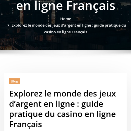
en ligne Français
Home
Explorez le monde des jeux d’argent en ligne : guide pratique du
casino en ligne Français
Blog
Explorez le monde des jeux
d’argent en ligne : guide
pratique du casino en ligne
Français