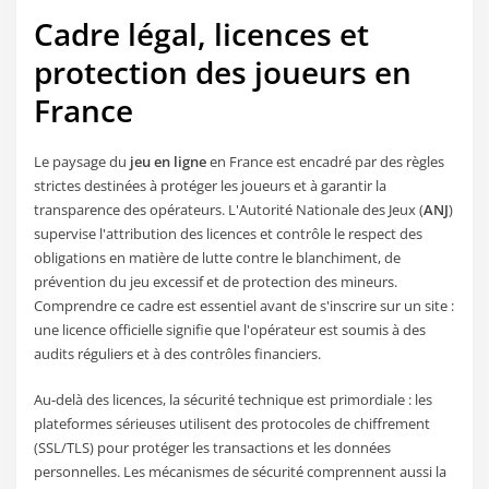
Cadre légal, licences et
protection des joueurs en
France
Le paysage du
jeu en ligne
en France est encadré par des règles
strictes destinées à protéger les joueurs et à garantir la
transparence des opérateurs. L'Autorité Nationale des Jeux (
ANJ
)
supervise l'attribution des licences et contrôle le respect des
obligations en matière de lutte contre le blanchiment, de
prévention du jeu excessif et de protection des mineurs.
Comprendre ce cadre est essentiel avant de s'inscrire sur un site :
une licence officielle signifie que l'opérateur est soumis à des
audits réguliers et à des contrôles financiers.
Au-delà des licences, la sécurité technique est primordiale : les
plateformes sérieuses utilisent des protocoles de chiffrement
(SSL/TLS) pour protéger les transactions et les données
personnelles. Les mécanismes de sécurité comprennent aussi la