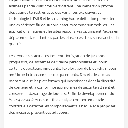
animées par de vrais croupiers offrent une immersion proche
des casinos terrestres avec des variantes exclusives. La
technologie HTML5 et le streaming haute définition permettent
une expérience fluide sur ordinateurs comme sur mobiles. Les
applications natives et les sites responsives optimisent l'accès en
déplacement, rendant les parties plus accessibles sans sacrifier la
qualité.
Les tendances actuelles incluent l'intégration de jackpots
progressifs, de systèmes de fidélité personnalisés et, pour
certains opérateurs innovants, l'exploration de blockchain pour
améliorer la transparence des paiements. Des études de cas
montrent que les plateformes qui investissent dans la diversité
de contenu et la conformité aux normes de sécurité attirent et
conservent davantage de joueurs. Enfin, le développement du
jeu responsable
et des outils d'analyse comportementale
contribue à détecter les comportements à risque et à proposer
des mesures préventives adaptées.