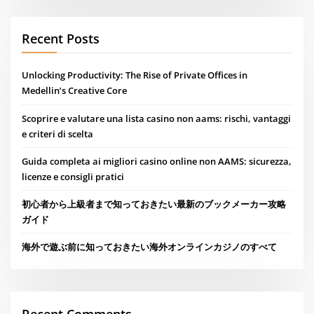
Recent Posts
Unlocking Productivity: The Rise of Private Offices in
Medellin’s Creative Core
Scoprire e valutare una lista casino non aams: rischi, vantaggi
e criteri di scelta
Guida completa ai migliori casino online non AAMS: sicurezza,
licenze e consigli pratici
初心者から上級者まで知っておきたい最新のブックメーカー攻略
ガイド
海外で遊ぶ前に知っておきたい海外オンラインカジノのすべて
Recent Comments