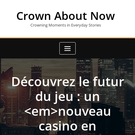
Skip
to
Crown About Now
content
Crowning Moments in Everyday Stories
Découvrez le futur
du jeu : un
<em>nouveau
casino en