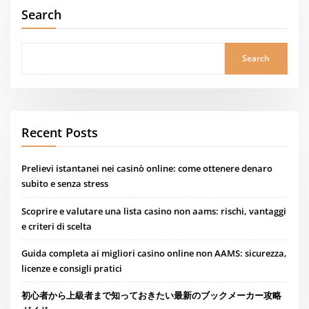
Search
Search
Recent Posts
Prelievi istantanei nei casinò online: come ottenere denaro
subito e senza stress
Scoprire e valutare una lista casino non aams: rischi, vantaggi
e criteri di scelta
Guida completa ai migliori casino online non AAMS: sicurezza,
licenze e consigli pratici
初心者から上級者まで知っておきたい最新のブックメーカー攻略