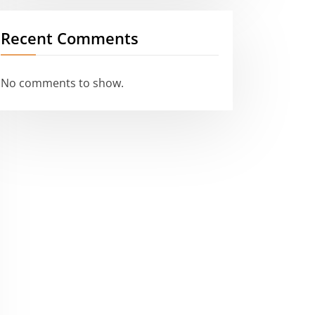
Recent Comments
No comments to show.