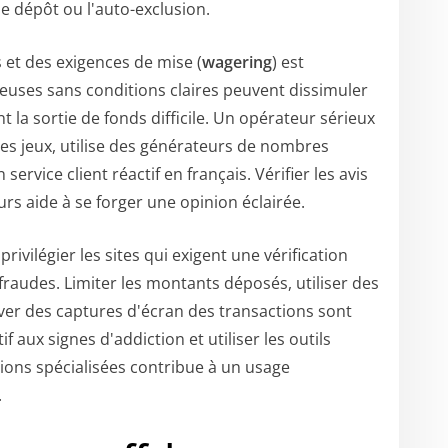
e dépôt ou l'auto-exclusion.
et des exigences de mise (
wagering
) est
reuses sans conditions claires peuvent dissimuler
 la sortie de fonds difficile. Un opérateur sérieux
 ses jeux, utilise des générateurs de nombres
service client réactif en français. Vérifier les avis
eurs aide à se forger une opinion éclairée.
privilégier les sites qui exigent une vérification
s fraudes. Limiter les montants déposés, utiliser des
er des captures d'écran des transactions sont
f aux signes d'addiction et utiliser les outils
tions spécialisées contribue à un usage
.