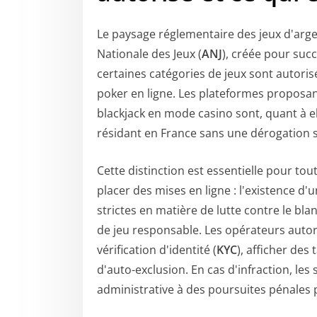
Le paysage réglementaire des jeux d'argen
Nationale des Jeux (
ANJ
), créée pour succ
certaines catégories de jeux sont autorisée
poker en ligne. Les plateformes proposan
blackjack en mode casino sont, quant à ell
résidant en France sans une dérogation sp
Cette distinction est essentielle pour t
placer des mises en ligne : l'existence d'u
strictes en matière de lutte contre le bl
de jeu responsable. Les opérateurs auto
vérification d'identité (
KYC
), afficher des
d'auto-exclusion. En cas d'infraction, le
administrative à des poursuites pénales p