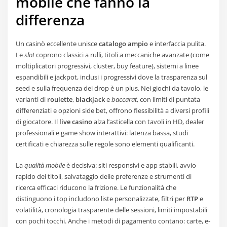
mobile che fanno la
differenza
Un casinò eccellente unisce
catalogo ampio
e interfaccia pulita.
Le
slot
coprono classici a rulli, titoli a meccaniche avanzate (come
moltiplicatori progressivi, cluster, buy feature), sistemi a linee
espandibili e jackpot, inclusi i progressivi dove la trasparenza sul
seed e sulla frequenza dei drop è un plus. Nei giochi da tavolo, le
varianti di
roulette
,
blackjack
e
baccarat
, con limiti di puntata
differenziati e opzioni side bet, offrono flessibilità a diversi profili
di giocatore. Il
live casino
alza l’asticella con tavoli in HD, dealer
professionali e game show interattivi: latenza bassa, studi
certificati e chiarezza sulle regole sono elementi qualificanti.
La
qualità mobile
è decisiva: siti responsivi e app stabili, avvio
rapido dei titoli, salvataggio delle preferenze e strumenti di
ricerca efficaci riducono la frizione. Le funzionalità che
distinguono i top includono liste personalizzate, filtri per
RTP
e
volatilità, cronologia trasparente delle sessioni, limiti impostabili
con pochi tocchi. Anche i metodi di pagamento contano: carte, e-