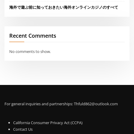
海外で遊ぶ前に知っておきたい海外オンラインカジノのすべて
Recent Comments
No comments to show.
For general inquiries and partnerships:
Thfuld862@outlook.com
California Consumer Privacy Act (CCPA)
Contact Us