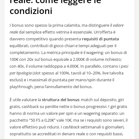
condizioni
I bonus sono spesso la prima calamita, ma distinguere il
valore
reale
dal semplice effetto vetrina è essenziale. Un’offerta è
davvero competitivo quando presenta
requisiti di puntata
equilibrati, contributi di gioco chiari e tempi adeguati per il
completamento. La metrica principale è il wagering: un bonus di
100€ con 20x sul bonus equivale a 2.000€ di volume richiesto;
con 40x, il volume raddoppia a 4.000€. In parallelo, contano i
pesi
per tipologia
(slot spesso al 100%, tavoli al 10–20%, live talvolta
esclusi) e i massimali di puntata per mano/spin durante il
playthrough, pena l’annullamento del bonus.
È utile valutare la
struttura del bonus
: match sul deposito, giri
gratis, cashback su perdite nette o bonus progressivi. I giri gratis
hanno di norma un valore per spin e un wagering separato: un
pacchetto “50 FS a 0,20€” vale 10€, ma se i requisiti sono severi, il
valore effettivo può ridursi. I
cashback
settimanali o giornalieri,
soprattutto se accreditati in denaro reale o con requisiti bassi,