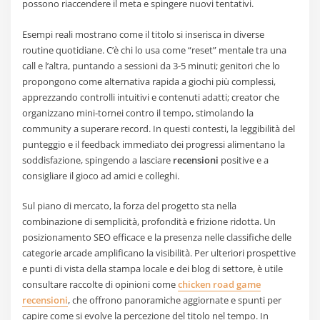
possono riaccendere il meta e spingere nuovi tentativi.
Esempi reali mostrano come il titolo si inserisca in diverse
routine quotidiane. C’è chi lo usa come “reset” mentale tra una
call e l’altra, puntando a sessioni da 3-5 minuti; genitori che lo
propongono come alternativa rapida a giochi più complessi,
apprezzando controlli intuitivi e contenuti adatti; creator che
organizzano mini-tornei contro il tempo, stimolando la
community a superare record. In questi contesti, la leggibilità del
punteggio e il feedback immediato dei progressi alimentano la
soddisfazione, spingendo a lasciare
recensioni
positive e a
consigliare il gioco ad amici e colleghi.
Sul piano di mercato, la forza del progetto sta nella
combinazione di semplicità, profondità e frizione ridotta. Un
posizionamento SEO efficace e la presenza nelle classifiche delle
categorie arcade amplificano la visibilità. Per ulteriori prospettive
e punti di vista della stampa locale e dei blog di settore, è utile
consultare raccolte di opinioni come
chicken road game
recensioni
, che offrono panoramiche aggiornate e spunti per
capire come si evolve la percezione del titolo nel tempo. In