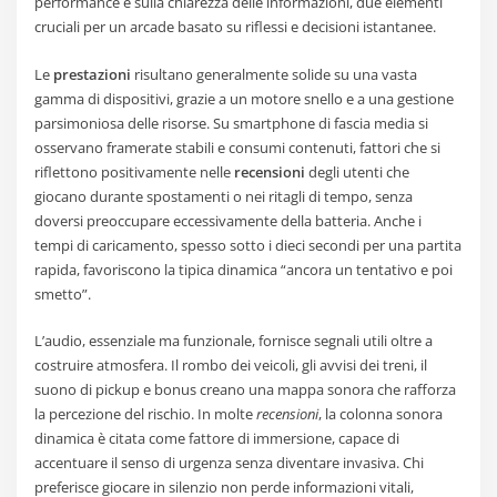
performance e sulla chiarezza delle informazioni, due elementi
cruciali per un arcade basato su riflessi e decisioni istantanee.
Le
prestazioni
risultano generalmente solide su una vasta
gamma di dispositivi, grazie a un motore snello e a una gestione
parsimoniosa delle risorse. Su smartphone di fascia media si
osservano framerate stabili e consumi contenuti, fattori che si
riflettono positivamente nelle
recensioni
degli utenti che
giocano durante spostamenti o nei ritagli di tempo, senza
doversi preoccupare eccessivamente della batteria. Anche i
tempi di caricamento, spesso sotto i dieci secondi per una partita
rapida, favoriscono la tipica dinamica “ancora un tentativo e poi
smetto”.
L’audio, essenziale ma funzionale, fornisce segnali utili oltre a
costruire atmosfera. Il rombo dei veicoli, gli avvisi dei treni, il
suono di pickup e bonus creano una mappa sonora che rafforza
la percezione del rischio. In molte
recensioni
, la colonna sonora
dinamica è citata come fattore di immersione, capace di
accentuare il senso di urgenza senza diventare invasiva. Chi
preferisce giocare in silenzio non perde informazioni vitali,