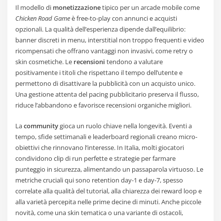
Il modello di
monetizzazione
tipico per un arcade mobile come
Chicken Road Game
è free-to-play con annunci e acquisti
opzionali. La qualità dell’esperienza dipende dall’equilibrio:
banner discreti in menu, interstitial non troppo frequenti e video
ricompensati che offrano vantaggi non invasivi, come retry o
skin cosmetiche. Le
recensioni
tendono a valutare
positivamente i titoli che rispettano il tempo dell’utente e
permettono di disattivare la pubblicità con un acquisto unico.
Una gestione attenta del pacing pubblicitario preserva il flusso,
riduce l’abbandono e favorisce recensioni organiche migliori.
La
community
gioca un ruolo chiave nella longevità. Eventi a
tempo, sfide settimanali e leaderboard regionali creano micro-
obiettivi che rinnovano l’interesse. In Italia, molti giocatori
condividono clip di run perfette e strategie per farmare
punteggio in sicurezza, alimentando un passaparola virtuoso. Le
metriche cruciali qui sono retention day-1 e day-7, spesso
correlate alla qualità del tutorial, alla chiarezza dei reward loop e
alla varietà percepita nelle prime decine di minuti. Anche piccole
novità, come una skin tematica o una variante di ostacoli,