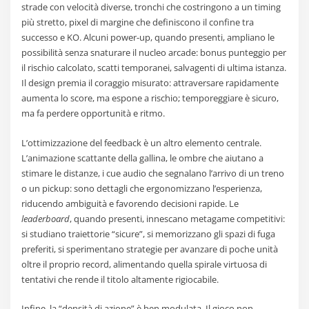
strade con velocità diverse, tronchi che costringono a un timing
più stretto, pixel di margine che definiscono il confine tra
successo e KO. Alcuni power-up, quando presenti, ampliano le
possibilità senza snaturare il nucleo arcade: bonus punteggio per
il rischio calcolato, scatti temporanei, salvagenti di ultima istanza.
Il design premia il coraggio misurato: attraversare rapidamente
aumenta lo score, ma espone a rischio; temporeggiare è sicuro,
ma fa perdere opportunità e ritmo.
L’ottimizzazione del feedback è un altro elemento centrale.
L’animazione scattante della gallina, le ombre che aiutano a
stimare le distanze, i cue audio che segnalano l’arrivo di un treno
o un pickup: sono dettagli che ergonomizzano l’esperienza,
riducendo ambiguità e favorendo decisioni rapide. Le
leaderboard
, quando presenti, innescano metagame competitivi:
si studiano traiettorie “sicure”, si memorizzano gli spazi di fuga
preferiti, si sperimentano strategie per avanzare di poche unità
oltre il proprio record, alimentando quella spirale virtuosa di
tentativi che rende il titolo altamente rigiocabile.
Infine, la “densità di azione” è ben modulata. Il gioco non