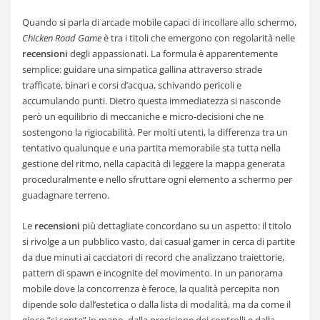
Quando si parla di arcade mobile capaci di incollare allo schermo,
Chicken Road Game
è tra i titoli che emergono con regolarità nelle
recensioni
degli appassionati. La formula è apparentemente
semplice: guidare una simpatica gallina attraverso strade
trafficate, binari e corsi d’acqua, schivando pericoli e
accumulando punti. Dietro questa immediatezza si nasconde
però un equilibrio di meccaniche e micro-decisioni che ne
sostengono la rigiocabilità. Per molti utenti, la differenza tra un
tentativo qualunque e una partita memorabile sta tutta nella
gestione del ritmo, nella capacità di leggere la mappa generata
proceduralmente e nello sfruttare ogni elemento a schermo per
guadagnare terreno.
Le
recensioni
più dettagliate concordano su un aspetto: il titolo
si rivolge a un pubblico vasto, dai casual gamer in cerca di partite
da due minuti ai cacciatori di record che analizzano traiettorie,
pattern di spawn e incognite del movimento. In un panorama
mobile dove la concorrenza è feroce, la qualità percepita non
dipende solo dall’estetica o dalla lista di modalità, ma da come il
gioco “si sente” in mano, dalla precisione dei controlli e dalla