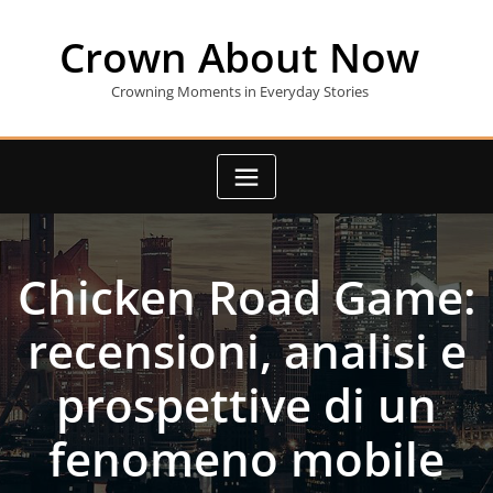
Skip
to
Crown About Now
content
Crowning Moments in Everyday Stories
Chicken Road Game:
recensioni, analisi e
prospettive di un
fenomeno mobile