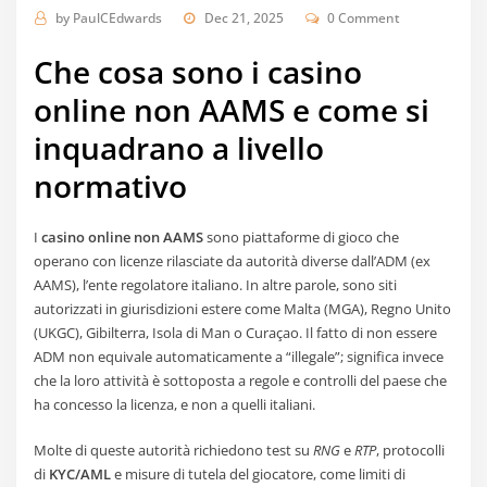
by
PaulCEdwards
Dec 21, 2025
0 Comment
Che cosa sono i casino
online non AAMS e come si
inquadrano a livello
normativo
I
casino online non AAMS
sono piattaforme di gioco che
operano con licenze rilasciate da autorità diverse dall’ADM (ex
AAMS), l’ente regolatore italiano. In altre parole, sono siti
autorizzati in giurisdizioni estere come Malta (MGA), Regno Unito
(UKGC), Gibilterra, Isola di Man o Curaçao. Il fatto di non essere
ADM non equivale automaticamente a “illegale”; significa invece
che la loro attività è sottoposta a regole e controlli del paese che
ha concesso la licenza, e non a quelli italiani.
Molte di queste autorità richiedono test su
RNG
e
RTP
, protocolli
di
KYC/AML
e misure di tutela del giocatore, come limiti di