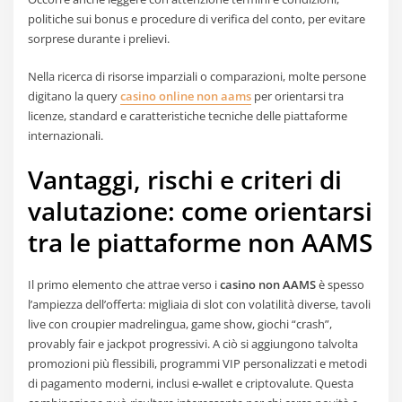
politiche sui bonus e procedure di verifica del conto, per evitare
sorprese durante i prelievi.
Nella ricerca di risorse imparziali o comparazioni, molte persone
digitano la query
casino online non aams
per orientarsi tra
licenze, standard e caratteristiche tecniche delle piattaforme
internazionali.
Vantaggi, rischi e criteri di
valutazione: come orientarsi
tra le piattaforme non AAMS
Il primo elemento che attrae verso i
casino non AAMS
è spesso
l’ampiezza dell’offerta: migliaia di slot con volatilità diverse, tavoli
live con croupier madrelingua, game show, giochi “crash”,
provably fair e jackpot progressivi. A ciò si aggiungono talvolta
promozioni più flessibili, programmi VIP personalizzati e metodi
di pagamento moderni, inclusi e-wallet e criptovalute. Questa