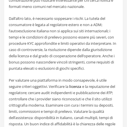
combinazione può risultare interessante per chi cerca novità e
formati meno comuni nel mercato nazionale.
Dall’altro lato, è necessario soppesare i
rischi
. La tutela del
consumatore è legata al regolatore estero e non a ADM;
l’autoesclusione italiana non si applica sui siti internazionali; i
tempi e le condizioni di prelievo possono essere più severi, con
procedure KYC approfondite e limiti operativi da interpretare. In
caso di controversie, la risoluzione dipende dalla giurisdizione
della licenza e dal grado di cooperazione dell’operatore. Anche i
bonus possono nascondere vincoli stringenti, come requisiti di
puntata elevati o esclusioni di giochi specifici.
Per valutare una piattaforma in modo consapevole, è utile
seguire criteri oggettivi. Verificare la
licenza
e la reputazione del
regolatore; cercare audit indipendenti e pubblicazione dei
RTP
;
controllare che i provider siano riconosciuti e che il sito utilizzi
crittografia moderna. Esaminare con cura i termini su depositi,
limiti, commissioni e tempi di prelievo. Valutare la qualità
dell’assistenza: disponibilità in italiano, canali multipli, tempi di
risposta. Un buon indice di affidabilità è la chiarezza delle regole