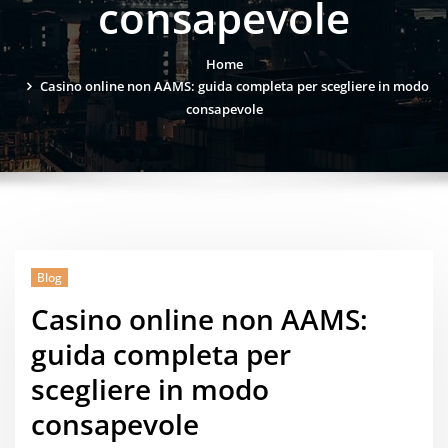
consapevole
Home
Casino online non AAMS: guida completa per scegliere in modo
consapevole
Blog
Casino online non AAMS:
guida completa per
scegliere in modo
consapevole