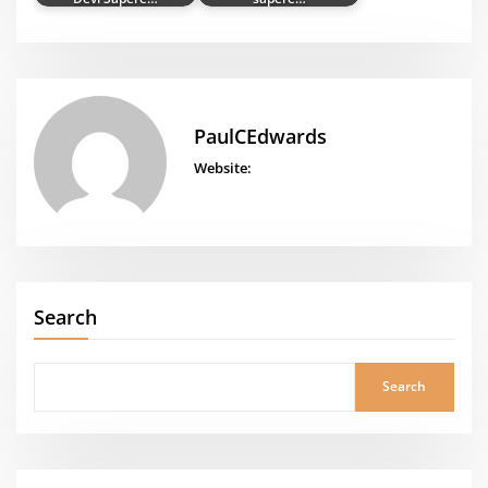
PaulCEdwards
Website:
Search
Search