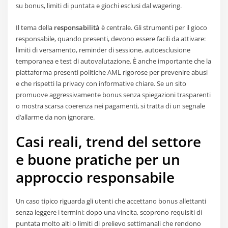
su bonus, limiti di puntata e giochi esclusi dal wagering.
Il tema della
responsabilità
è centrale. Gli strumenti per il gioco
responsabile, quando presenti, devono essere facili da attivare:
limiti di versamento, reminder di sessione, autoesclusione
temporanea e test di autovalutazione. È anche importante che la
piattaforma presenti politiche AML rigorose per prevenire abusi
e che rispetti la privacy con informative chiare. Se un sito
promuove aggressivamente bonus senza spiegazioni trasparenti
o mostra scarsa coerenza nei pagamenti, si tratta di un segnale
d’allarme da non ignorare.
Casi reali, trend del settore
e buone pratiche per un
approccio responsabile
Un caso tipico riguarda gli utenti che accettano bonus allettanti
senza leggere i termini: dopo una vincita, scoprono requisiti di
puntata molto alti o limiti di prelievo settimanali che rendono