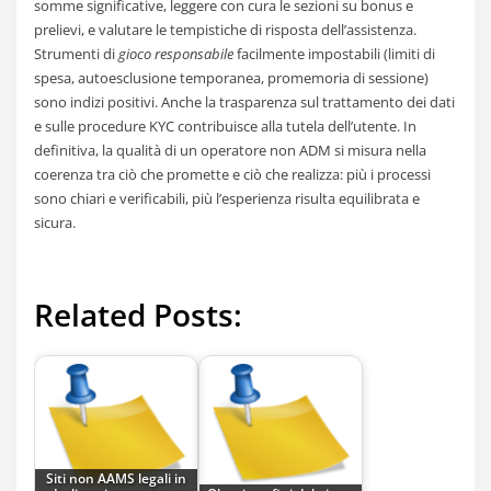
somme significative, leggere con cura le sezioni su bonus e
prelievi, e valutare le tempistiche di risposta dell’assistenza.
Strumenti di
gioco responsabile
facilmente impostabili (limiti di
spesa, autoesclusione temporanea, promemoria di sessione)
sono indizi positivi. Anche la trasparenza sul trattamento dei dati
e sulle procedure KYC contribuisce alla tutela dell’utente. In
definitiva, la qualità di un operatore non ADM si misura nella
coerenza tra ciò che promette e ciò che realizza: più i processi
sono chiari e verificabili, più l’esperienza risulta equilibrata e
sicura.
Related Posts:
Siti non AAMS legali in