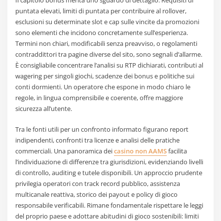
Il capitolo bonus merita uno sguardo di dettaglio. Requisiti di
puntata elevati, limiti di puntata per contribuire al rollover,
esclusioni su determinate slot e cap sulle vincite da promozioni
sono elementi che incidono concretamente sull’esperienza.
Termini non chiari, modificabili senza preavviso, o regolamenti
contraddittori tra pagine diverse del sito, sono segnali d’allarme.
È consigliabile concentrare l’analisi su RTP dichiarati, contributi al
wagering per singoli giochi, scadenze dei bonus e politiche sui
conti dormienti. Un operatore che espone in modo chiaro le
regole, in lingua comprensibile e coerente, offre maggiore
sicurezza all’utente.
Tra le fonti utili per un confronto informato figurano report
indipendenti, confronti tra licenze e analisi delle pratiche
commerciali. Una panoramica dei
casino non AAMS
facilita
l’individuazione di differenze tra giurisdizioni, evidenziando livelli
di controllo, auditing e tutele disponibili. Un approccio prudente
privilegia operatori con track record pubblico, assistenza
multicanale reattiva, storico dei payout e policy di gioco
responsabile verificabili. Rimane fondamentale rispettare le leggi
del proprio paese e adottare abitudini di gioco sostenibili: limiti