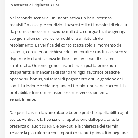
in assenza di vigilanza ADM.
Nel secondo scenario, un utente attiva un bonus “senza
requisiti” ma scopre condizioni nascoste: limiti massimi di vincita
da promozione, contribuzione nulla di alcuni giochi al wagering,
cap giornalieri sui prelievi e modifiche unilaterali del
regolamento. La verifica del conto scatta solo al momento del
cashout, con ulteriori richieste documentali e ritardi. L’assistenza
risponde in ritardo, senza indicare un percorso di reclamo
strutturato. Qui emergono i rischi tipici di piattaforme non
trasparenti: la mancanza di standard rigidi favorisce pratiche
opache sui bonus, sui tempi di pagamento e sulla gestione dei
conti. La lezione è chiara: quando i termini non sono coerenti, la
probabilità di incomprensioni e controversie aumenta
sensibilmente.
Da questi casi si ricavano alcune buone pratiche applicabili a ogni
scelta. Verificare la
licenza
e la reputazione dell’operatore, la
presenza di audit su RNG e payout, e la chiarezza dei termini.
Testare la piattaforma con importi contenuti prima di impegnare