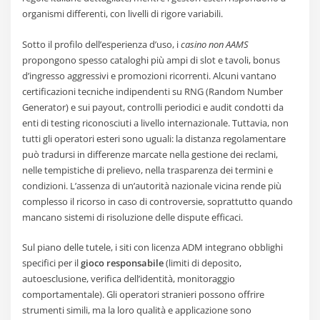
organismi differenti, con livelli di rigore variabili.
Sotto il profilo dell’esperienza d’uso, i
casino non AAMS
propongono spesso cataloghi più ampi di slot e tavoli, bonus
d’ingresso aggressivi e promozioni ricorrenti. Alcuni vantano
certificazioni tecniche indipendenti su RNG (Random Number
Generator) e sui payout, controlli periodici e audit condotti da
enti di testing riconosciuti a livello internazionale. Tuttavia, non
tutti gli operatori esteri sono uguali: la distanza regolamentare
può tradursi in differenze marcate nella gestione dei reclami,
nelle tempistiche di prelievo, nella trasparenza dei termini e
condizioni. L’assenza di un’autorità nazionale vicina rende più
complesso il ricorso in caso di controversie, soprattutto quando
mancano sistemi di risoluzione delle dispute efficaci.
Sul piano delle tutele, i siti con licenza ADM integrano obblighi
specifici per il
gioco responsabile
(limiti di deposito,
autoesclusione, verifica dell’identità, monitoraggio
comportamentale). Gli operatori stranieri possono offrire
strumenti simili, ma la loro qualità e applicazione sono