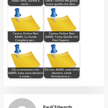
Italia: mito, norme e
Oltre i confini del gioco:
rischi…
tutto quello che devi…
Casino Online Non
Casino Online Non
AAMS: La Guida
AAMS: Tutto Quello che
Completa per…
Devi Sapere…
Siti scommesse non
Siti non AAMS: cosa sono
AAMS: cosa sono davvero
davvero, come
e come…
funzionano e…
PaulCEdwards