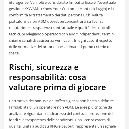
eterogenee. Va inoltre considerato l’impatto fiscale, l’eventuale
gestione KYC/AML (Know Your Customer e antiriciclaggio) e la
conformità al trattamento dei dati personali. Chi valuta
piattaforme non ADM dovrebbe concentrarsi su licenza,
reputazione, trasparenza contrattuale e qualità dei controlli
tecnici, privilegiando operatori con audit indipendenti, termini
chiari e canali di assistenza verificabili. In ogni caso, il rispetto
delle normative del proprio paese rimane il primo criterio di
scelta.
Rischi, sicurezza e
responsabilità: cosa
valutare prima di giocare
L’attrattiva dei
bonus
e dell’offerta giochi non basta a definire
l’affidabilità di un operatore non ADM. Le aree più critiche da
analizzare riguardano la sicurezza del conto, la protezione dei
fondi e la trasparenza delle condizioni. Una licenza estera di
qualità, unita a audit su RNG e payout, rappresenta un segnale