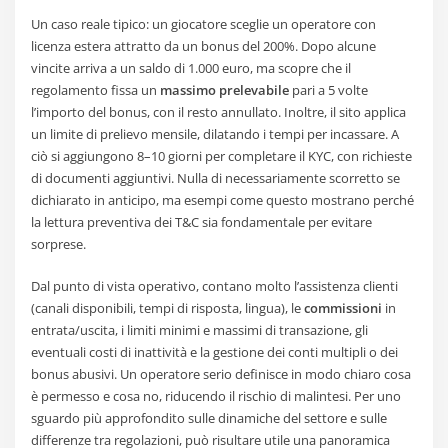
Un caso reale tipico: un giocatore sceglie un operatore con
licenza estera attratto da un bonus del 200%. Dopo alcune
vincite arriva a un saldo di 1.000 euro, ma scopre che il
regolamento fissa un
massimo prelevabile
pari a 5 volte
l’importo del bonus, con il resto annullato. Inoltre, il sito applica
un limite di prelievo mensile, dilatando i tempi per incassare. A
ciò si aggiungono 8–10 giorni per completare il KYC, con richieste
di documenti aggiuntivi. Nulla di necessariamente scorretto se
dichiarato in anticipo, ma esempi come questo mostrano perché
la lettura preventiva dei T&C sia fondamentale per evitare
sorprese.
Dal punto di vista operativo, contano molto l’assistenza clienti
(canali disponibili, tempi di risposta, lingua), le
commissioni
in
entrata/uscita, i limiti minimi e massimi di transazione, gli
eventuali costi di inattività e la gestione dei conti multipli o dei
bonus abusivi. Un operatore serio definisce in modo chiaro cosa
è permesso e cosa no, riducendo il rischio di malintesi. Per uno
sguardo più approfondito sulle dinamiche del settore e sulle
differenze tra regolazioni, può risultare utile una panoramica