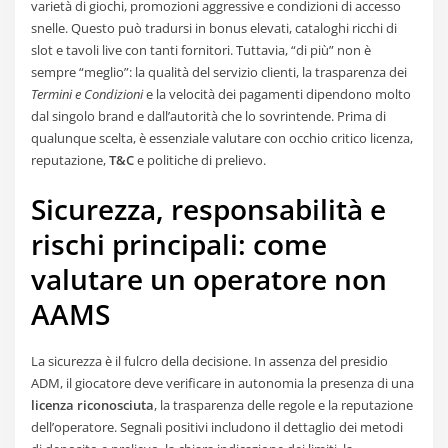
varietà di giochi, promozioni aggressive e condizioni di accesso
snelle. Questo può tradursi in bonus elevati, cataloghi ricchi di
slot e tavoli live con tanti fornitori. Tuttavia, “di più” non è
sempre “meglio”: la qualità del servizio clienti, la trasparenza dei
Termini e Condizioni
e la velocità dei pagamenti dipendono molto
dal singolo brand e dall’autorità che lo sovrintende. Prima di
qualunque scelta, è essenziale valutare con occhio critico licenza,
reputazione,
T&C
e politiche di prelievo.
Sicurezza, responsabilità e
rischi principali: come
valutare un operatore non
AAMS
La sicurezza è il fulcro della decisione. In assenza del presidio
ADM, il giocatore deve verificare in autonomia la presenza di una
licenza riconosciuta
, la trasparenza delle regole e la reputazione
dell’operatore. Segnali positivi includono il dettaglio dei metodi