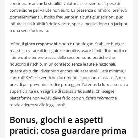
considerare anche la stabilità valutaria e le eventuali spese di
conversione per valute non euro. La presenza di limiti di prelievo
giornalieri/mensili, molto frequente in alcune giurisdizioni, può
influire sulla fruibilità delle vincite, specialmente dopo un jackpot
o una serie fortunata.
Infine, il
gioco responsabile
non è uno slogan. Stabilire budget
realistici, evitare di inseguire le perdite, usare i limiti di deposìto e
i time-out e tenere traccia delle sessioni sono pratiche che
riducono il rischio. In un contesto senza le tutele nazionali,
queste abitudini diventano ancora più essenziali. L’età minima, i
controlli KYC e le verifiche documentali non sono “ostacoli”, ma
presidi per prevenire frodi e proteggere l’utente: la loro assenza o
superficialità è un segnale di scarsa affidabilità. Chi sceglie
piattaforme non AAMS deve farlo con
prudenza informata
e
totale aderenza alle leggi locali.
Bonus, giochi e aspetti
pratici: cosa guardare prima