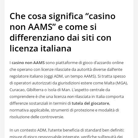
Che cosa significa “casino
non AAMS” e come si
differenziano dai siti con
licenza italiana
I
casino non AAMS
sono piattaforme di gioco d’azzardo online
che operano con licenze rilasciate da autorità diverse dall’ente
regolatore italiano (oggi ADM, un tempo AAMS). Si tratta spesso
di operatori autorizzati da giurisdizioni estere come Malta (MGA),
Curacao, Gibilterra o Isola di Man. L’aspetto centrale da
comprendere è che una licenza
non
rilasciata in Italia comporta
differenze sostanziali in termini di
tutela del giocatore
,
normativa applicabile, strumenti di protezione e modalità di
risoluzione delle controversie.
In un contesto ADM, l’utente beneficia di standard ben definiti:
misure di gioco responsabile integrate, verifiche sull’equità dei