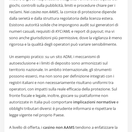
giochi, controlli sulla pubblicità, limiti e procedure chiare per i
reclami. Nei
casino non AAMS
, la cornice di protezione dipende
dalla serietà e dalla struttura regolatoria della licenza estera.
Esistono autorità solide che impongono audit sui generatori di
numeri casuali, requisiti di
KYC/AML
e report di payout; ma vi
sono anche giurisdizioni più permissive, dove la vigilanza è meno
rigorosa e la qualità degli operatori può variare sensibilmente.
Un esempio pratico: su un sito ADM, i meccanismi di
autoesclusione e i limiti di deposito sono armonizzati sul
territorio nazionale. In ambito internazionale, gli strumenti
possono esserci, ma non sono per definizione integrati con i
registri italiani e non necessariamente risultano uniformi tra
operatori, con impatti sulla reale efficacia della protezione. Sul
fronte fiscale e legale, inoltre, giocare su piattaforme non
autorizzate in Italia può comportare
implicazioni normative
e
obblighi tributari diversi: è prudente informarsi e rispettare la
legge vigente nel proprio Paese.
A livello di offerta, i
casino non AAMS
tendono a enfatizzare la