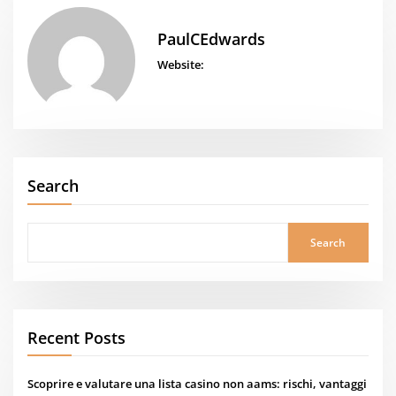
PaulCEdwards
Website:
Search
Search
Recent Posts
Scoprire e valutare una lista casino non aams: rischi, vantaggi