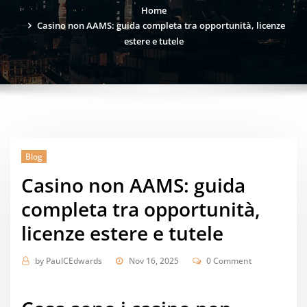
Home
Casino non AAMS: guida completa tra opportunità, licenze
estere e tutele
Blog
Casino non AAMS: guida
completa tra opportunità,
licenze estere e tutele
by
PaulCEdwards
Nov 16, 2025
0 Comment