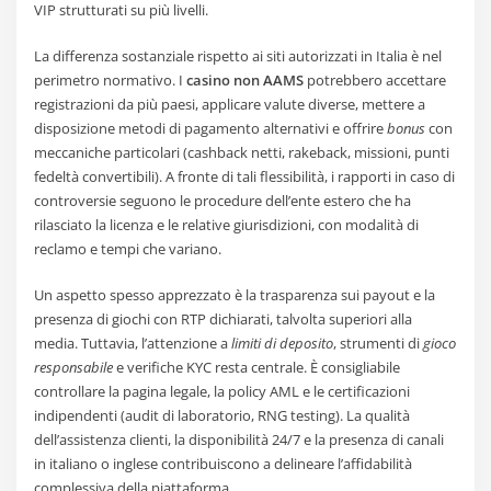
VIP strutturati su più livelli.
La differenza sostanziale rispetto ai siti autorizzati in Italia è nel
perimetro normativo. I
casino non AAMS
potrebbero accettare
registrazioni da più paesi, applicare valute diverse, mettere a
disposizione metodi di pagamento alternativi e offrire
bonus
con
meccaniche particolari (cashback netti, rakeback, missioni, punti
fedeltà convertibili). A fronte di tali flessibilità, i rapporti in caso di
controversie seguono le procedure dell’ente estero che ha
rilasciato la licenza e le relative giurisdizioni, con modalità di
reclamo e tempi che variano.
Un aspetto spesso apprezzato è la trasparenza sui payout e la
presenza di giochi con RTP dichiarati, talvolta superiori alla
media. Tuttavia, l’attenzione a
limiti di deposito
, strumenti di
gioco
responsabile
e verifiche KYC resta centrale. È consigliabile
controllare la pagina legale, la policy AML e le certificazioni
indipendenti (audit di laboratorio, RNG testing). La qualità
dell’assistenza clienti, la disponibilità 24/7 e la presenza di canali
in italiano o inglese contribuiscono a delineare l’affidabilità
complessiva della piattaforma.