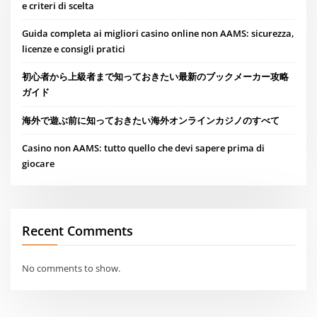
e criteri di scelta
Guida completa ai migliori casino online non AAMS: sicurezza,
licenze e consigli pratici
初心者から上級者まで知っておきたい最新のブックメーカー攻略
ガイド
海外で遊ぶ前に知っておきたい海外オンラインカジノのすべて
Casino non AAMS: tutto quello che devi sapere prima di
giocare
Recent Comments
No comments to show.