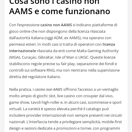
Cosa sono i casino non
AAMS e come funzionano
Con l’espressione
casino non AAMS
si indicano piattaforme di
gioco online che non dispongono della licenza rilasciata
dall’autorità italiana (oggi ADM, ex AAMS), ma operano con
permessi esteri. In molti casi si tratta di operatori con
licenza
internazionale
rilasciata da enti come Malta Gaming Authority
(MGA), Curaçao, Gibraltar, Isle of Man o UKGC. Queste licenze
stabiliscono regole precise su fair play, separazione dei fondi e
controlli sui software RNG, ma non rientrano nella supervisione
diretta del regolatore italiano.
Nella pratica, i
casino non AAMS
offrono l’accesso a un ventaglio
molto ampio di giochi: slot, live casino con croupier dal vivo,
game show, tavoli high-roller e, in alcuni casi, scommesse e sport
virtuali. La varietà è spesso elevata perché il catalogo può
includere provider internazionali non sempre presenti nei circuiti
nazionali. L’interfaccia tende a privilegiare semplicità, mobile-first
design e sezioni dedicate a promozioni e tornei, con programmi