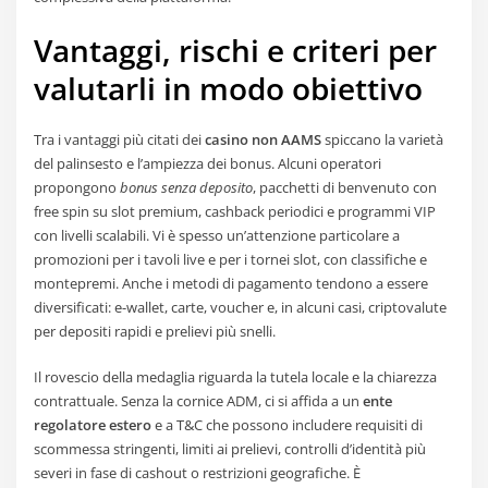
Vantaggi, rischi e criteri per
valutarli in modo obiettivo
Tra i vantaggi più citati dei
casino non AAMS
spiccano la varietà
del palinsesto e l’ampiezza dei bonus. Alcuni operatori
propongono
bonus senza deposito
, pacchetti di benvenuto con
free spin su slot premium, cashback periodici e programmi VIP
con livelli scalabili. Vi è spesso un’attenzione particolare a
promozioni per i tavoli live e per i tornei slot, con classifiche e
montepremi. Anche i metodi di pagamento tendono a essere
diversificati: e-wallet, carte, voucher e, in alcuni casi, criptovalute
per depositi rapidi e prelievi più snelli.
Il rovescio della medaglia riguarda la tutela locale e la chiarezza
contrattuale. Senza la cornice ADM, ci si affida a un
ente
regolatore estero
e a T&C che possono includere requisiti di
scommessa stringenti, limiti ai prelievi, controlli d’identità più
severi in fase di cashout o restrizioni geografiche. È