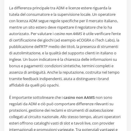
La differenza principale tra ADM e licenze estere riguarda la
tutela del consumatore e la supervisione locale. Un operatore
con licenza ADM segue regole specifiche per il mercato italiano,
mentre un sito estero deve rispettare il regolatore che lo ha
autorizzato. Per valutare i
casino non AAMS
è utile verificare l’ente
di certificazione dei giochi (ad esempio eCOGRA o iTech Labs), la
pubblicazione dell’RTP medio dei titoli, la presenza di strumenti
di autolimitazione, e la qualità del supporto clienti in italiano o
inglese. Un buon indicatore è la chiarezza delle informazioni su
bonus e pagamenti: condizioni sintetiche, termini completi e
assenza di ambiguità. Anche la reputazione, costruita nel tempo
tramite feedback indipendenti, aiuta a distinguere i brand
affidabili da quelli più opachi.
È importante sottolineare che i
casino non AAMS
non sono
regolati da ADM e ciò può comportare differenze rilevanti su
protezioni, gestione dei reclami e strumenti di
autoesclusione
collegati al circuito nazionale. Allo stesso tempo, alcuni operatori
esteri offrono cataloghi vasti di slot e tavoli live, con provider
internazionali e promozioni variegate. Tra potenziali vantaggi e