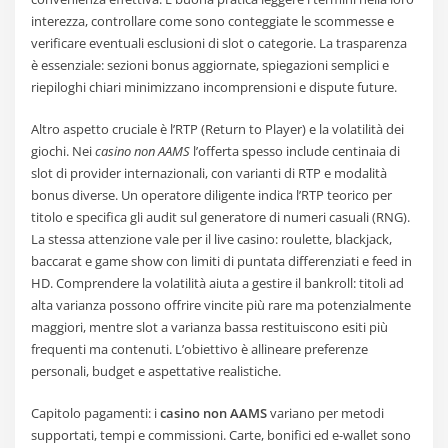
interezza, controllare come sono conteggiate le scommesse e
verificare eventuali esclusioni di slot o categorie. La trasparenza
è essenziale: sezioni bonus aggiornate, spiegazioni semplici e
riepiloghi chiari minimizzano incomprensioni e dispute future.
Altro aspetto cruciale è l’RTP (Return to Player) e la volatilità dei
giochi. Nei
casino non AAMS
l’offerta spesso include centinaia di
slot di provider internazionali, con varianti di RTP e modalità
bonus diverse. Un operatore diligente indica l’RTP teorico per
titolo e specifica gli audit sul generatore di numeri casuali (RNG).
La stessa attenzione vale per il live casino: roulette, blackjack,
baccarat e game show con limiti di puntata differenziati e feed in
HD. Comprendere la volatilità aiuta a gestire il bankroll: titoli ad
alta varianza possono offrire vincite più rare ma potenzialmente
maggiori, mentre slot a varianza bassa restituiscono esiti più
frequenti ma contenuti. L’obiettivo è allineare preferenze
personali, budget e aspettative realistiche.
Capitolo pagamenti: i
casino non AAMS
variano per metodi
supportati, tempi e commissioni. Carte, bonifici ed e-wallet sono