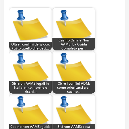
Casino Online Non
Oltre i confini del gioco:
AAMS: La Guida
tutto quello che devi…
Completa per…
Siti non AAMS legali in
Oltre i confini ADM:
Italia: mito, norme e
come orientarsi tra i
rischi…
casino…
Casino non AAMS: guida
Siti non AAMS: cosa