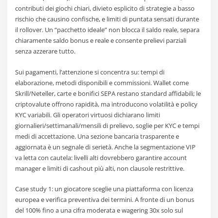
contributi dei giochi chiari, divieto esplicito di strategie a basso
rischio che causino confische, e limiti di puntata sensati durante
il rollover. Un “pacchetto ideale” non blocca il saldo reale, separa
chiaramente saldo bonus e reale e consente prelievi parziali
senza azzerare tutto.
Sui pagamenti, l’attenzione si concentra su: tempi di
elaborazione, metodi disponibili e commissioni. Wallet come
Skrill/Neteller, carte e bonifici SEPA restano standard affidabili; le
criptovalute offrono rapidità, ma introducono volatilità e policy
KYC variabili. Gli operatori virtuosi dichiarano limiti
giornalieri/settimanali/mensili di prelievo, soglie per KYC e tempi
medi di accettazione. Una sezione bancaria trasparente e
aggiornata è un segnale di serietà. Anche la segmentazione VIP
va letta con cautela: livelli alti dovrebbero garantire account
manager e limiti di cashout più alti, non clausole restrittive.
Case study 1: un giocatore sceglie una piattaforma con licenza
europea e verifica preventiva dei termini. A fronte di un bonus
del 100% fino a una cifra moderata e wagering 30x solo sul