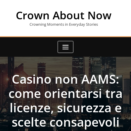
Skip
to
Crown About Now
content
Crowning Moments in Everyday Stories
Casino non AAMS:
come orientarsi tra
licenze, sicurezza e
scelte consapevoli