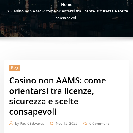
Home
Casino non AAMS: come orientarsi tra licenze, sicurezza e scelte
consapevoli
Blog
Casino non AAMS: come
orientarsi tra licenze,
sicurezza e scelte
consapevoli
by
PaulCEdwards
Nov 15, 2025
0 Comment