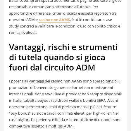
italiano, tempi di risposta documentati e pagine dedicate al gioco
responsabile comunicano attenzione all’utenza. Per
approfondire differenze, criteri di scelta e aspetti regolatori tra
operatori ADM e
casino non AAMS
, è utile considerare case
study concreti e verificare le condizioni d’uso con spirito critico e
consapevolezza.
Vantaggi, rischi e strumenti
di tutela quando si gioca
fuori dal circuito ADM
I potenziali vantaggi dei
casino non AAMS
sono spesso tangibili:
promozioni di benvenuto generose, tornei con montepremi
internazionali, slot e tavoli live di provider non sempre disponibili
in Italia, talvolta payout rapidi con wallet e bonifici SEPA. Alcuni
operatori permettono limiti di prelievo mensili più alti, feature
“buy bonus” su slot e tavoli con limiti elevati per high-roller. Nei
casi migliori, l’esperienza è fluida e le tempistiche di cashout sono
competitive rispetto a molti siti ADM.