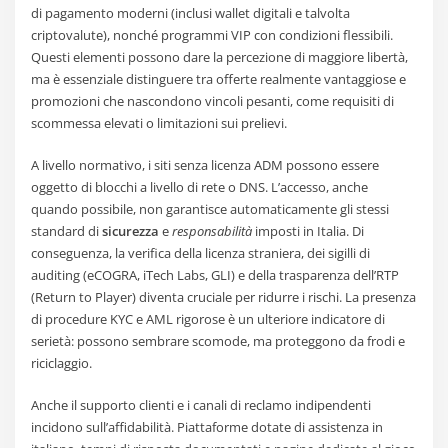
di pagamento moderni (inclusi wallet digitali e talvolta
criptovalute), nonché programmi VIP con condizioni flessibili.
Questi elementi possono dare la percezione di maggiore libertà,
ma è essenziale distinguere tra offerte realmente vantaggiose e
promozioni che nascondono vincoli pesanti, come requisiti di
scommessa elevati o limitazioni sui prelievi.
A livello normativo, i siti senza licenza ADM possono essere
oggetto di blocchi a livello di rete o DNS. L’accesso, anche
quando possibile, non garantisce automaticamente gli stessi
standard di
sicurezza
e
responsabilità
imposti in Italia. Di
conseguenza, la verifica della licenza straniera, dei sigilli di
auditing (eCOGRA, iTech Labs, GLI) e della trasparenza dell’RTP
(Return to Player) diventa cruciale per ridurre i rischi. La presenza
di procedure KYC e AML rigorose è un ulteriore indicatore di
serietà: possono sembrare scomode, ma proteggono da frodi e
riciclaggio.
Anche il supporto clienti e i canali di reclamo indipendenti
incidono sull’affidabilità. Piattaforme dotate di assistenza in