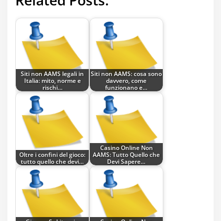
Siti non AAMS legali in
Siti non AAMS: cosa sono
Italia: mito, norme e
davvero, come
rischi…
funzionano e…
Casino Online Non
Oltre i confini del gioco:
AAMS: Tutto Quello che
tutto quello che devi…
Devi Sapere…