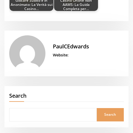
Giocare Subito e in
Casino Online Non
Anonimato: La Verità sui
AAMS: La Guida
Casino…
Completa per…
PaulCEdwards
Website:
Search
Search