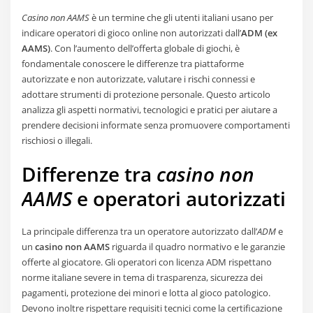
Casino non AAMS
è un termine che gli utenti italiani usano per
indicare operatori di gioco online non autorizzati dall’
ADM (ex
AAMS)
. Con l’aumento dell’offerta globale di giochi, è
fondamentale conoscere le differenze tra piattaforme
autorizzate e non autorizzate, valutare i rischi connessi e
adottare strumenti di protezione personale. Questo articolo
analizza gli aspetti normativi, tecnologici e pratici per aiutare a
prendere decisioni informate senza promuovere comportamenti
rischiosi o illegali.
Differenze tra
casino non
AAMS
e operatori autorizzati
La principale differenza tra un operatore autorizzato dall’
ADM
e
un
casino non AAMS
riguarda il quadro normativo e le garanzie
offerte al giocatore. Gli operatori con licenza ADM rispettano
norme italiane severe in tema di trasparenza, sicurezza dei
pagamenti, protezione dei minori e lotta al gioco patologico.
Devono inoltre rispettare requisiti tecnici come la certificazione