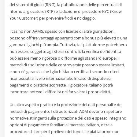
dei sistemi di gioco (RNG), la pubblicazione delle percentuali di
ritorno al giocatore (RTP) e l’adozione di procedure KYC (Know
Your Customer) per prevenire frodi e riciclaggio.
I casinò non AAMS, spesso con licenze di altre giurisdizioni,
possono offrire vantaggi apparenti come bonus più elevati o una
gamma di giochi più ampia. Tuttavia, tali piattaforme potrebbero
non essere soggette agli stessi controlli: la verifica dell’identità
può essere meno rigorosa o difforme agli standard europei, i
metodi di risoluzione delle controversie possono essere limitati,
e non c’è garanzia che i giochi siano certificati secondo criteri
riconosciuti a livello internazionale. In caso di dispute su
pagamenti o pratiche scorrette, il giocatore italiano potrà
incontrare notevoli difficoltà nel far valere i propri diritti.
Un altro aspetto pratico è la protezione dei dati personali e dei
metodi di pagamento. I siti autorizzati ADM devono rispettare
normative stringenti sulla protezione dei dati e spesso integrano
opzioni di pagamento familiari al mercato italiano, oltre a
procedure chiare per il prelievo dei fondi. Le piattaforme non