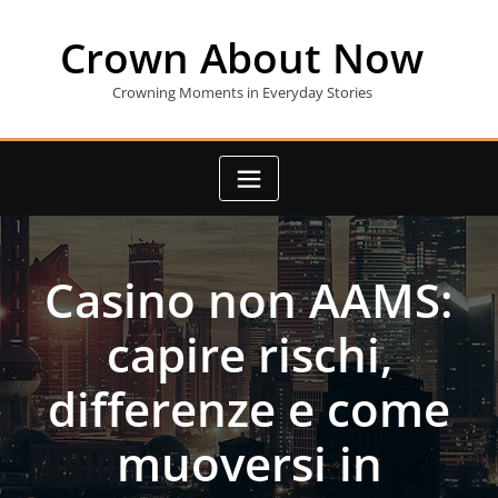
Skip
to
Crown About Now
content
Crowning Moments in Everyday Stories
Casino non AAMS:
capire rischi,
differenze e come
muoversi in