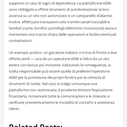
supporto in caso di segni di dipendenza. Le piattaforme ADM
sono obbligate a offrire strumenti di autolimitazione; la loro
assenza su un sito non autorizzato è un campanello d’allarme.
Inoltre, effettuare transazioni solo tramite canali tracciabili e
familiari (carte, bonifici, portafogli elettronici riconosciuti) aiuta a
mantenere una traccia chiara delle operazioni e facilita eventuali
contestazioni.
Un esempio pratico: un giocatore italiano si trova di fronte a due
offerte simili — una da un operatore ADM e l’altra da un sito
estero con bonus più invitante. Valutando le conseguenze, la
scelta responsabile può essere quella di preferire l’operatore
ADM per la protezione dei propri fondi e per la certezza di
strumenti di tutela. Nel caso si scelga comunque una
piattaforma non autorizzata, è prudente limitare l’esposizione
finanziaria, conservare tutte le comunicazioni e le ricevute, e
verificare preventivamente le modalità di contatto e assistenza
clienti.
Related Posts: