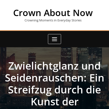
Skip
to
Crown About Now
content
Crowning Moments in Everyday Stories
Zwielichtglanz und
Seidenrauschen: Ein
Streifzug durch die
Kunst der