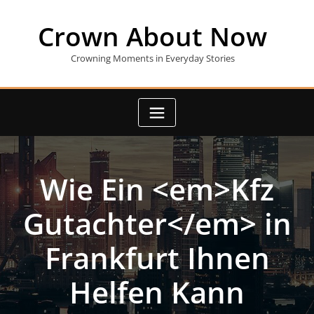
Skip
to
Crown About Now
content
Crowning Moments in Everyday Stories
Wie Ein <em>Kfz
Gutachter</em> in
Frankfurt Ihnen
Helfen Kann