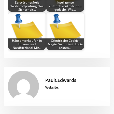
Zerstörungsfreie
Intelligente
Werkstoffprüfung: Wie
Zufahrtskontrolle neu
Sicherheit…
gedacht: Wie…
Häuser verkaufen in
Ofenfrische Cookie-
Husum und
Magie: So findest du die
Nordfriesland: Mit…
besten…
PaulCEdwards
Website: