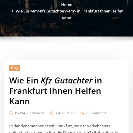
Home
Wie Ein <em>Kfz Gutachter</em> in Frankfurt Ihnen Helfen
Kann
Blog
Wie Ein
Kfz Gutachter
in
Frankfurt Ihnen Helfen
Kann
by
PaulCEdwards
Jun 9, 2025
0 Comment
In der dynamischen Stadt Frankfurt, wo der Verkehr stets
pulsiert, ist es unerlässlich, die Dienste eines
Kfz Gutachters
in