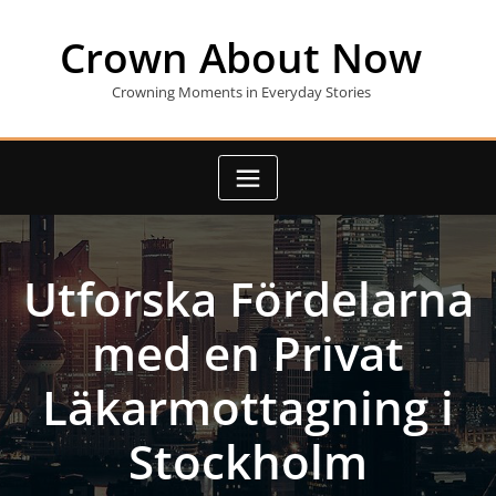
Skip
to
Crown About Now
content
Crowning Moments in Everyday Stories
Utforska Fördelarna
med en Privat
Läkarmottagning i
Stockholm