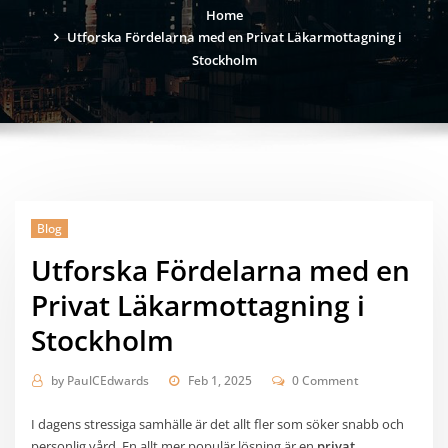
Home
Utforska Fördelarna med en Privat Läkarmottagning i
Stockholm
Blog
Utforska Fördelarna med en
Privat Läkarmottagning i
Stockholm
by
PaulCEdwards
Feb 1, 2025
0 Comment
I dagens stressiga samhälle är det allt fler som söker snabb och
personlig vård. En allt mer populär lösning är en
privat