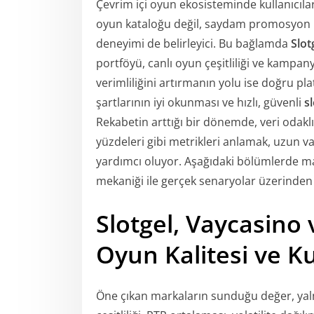
Çevrim içi oyun ekosisteminde kullanıcıları
oyun kataloğu değil, saydam promosyon poli
deneyimi de belirleyici. Bu bağlamda
Slot
portföyü, canlı oyun çeşitliliği ve kampa
verimliliğini artırmanın yolu ise doğru pla
şartlarının iyi okunması ve hızlı, güvenli
sl
Rekabetin arttığı bir dönemde, veri odaklı
yüzdeleri gibi metrikleri anlamak, uzun 
yardımcı oluyor. Aşağıdaki bölümlerde mar
mekaniği ile gerçek senaryolar üzerinden ge
Slotgel, Vaycasino 
Oyun Kalitesi ve K
Öne çıkan markaların sunduğu değer, yalnızc