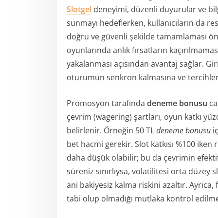
Slotgel
deneyimi, düzenli duyurular ve bilg
sunmayı hedeflerken, kullanıcıların da re
doğru ve güvenli şekilde tamamlaması önem 
oyunlarında anlık fırsatların kaçırılmamas
yakalanması açısından avantaj sağlar. Giriş
oturumun senkron kalmasına ve tercihler
Promosyon tarafında
deneme bonusu
ca
çevrim (wagering) şartları, oyun katkı yüz
belirlenir. Örneğin 50 TL
deneme bonusu
iç
bet hacmi gerekir. Slot katkısı %100 iken
daha düşük olabilir; bu da çevrimin efekti
süreniz sınırlıysa, volatilitesi orta düzey
ani bakiyesiz kalma riskini azaltır. Ayrıca
tabi olup olmadığı mutlaka kontrol edilmel