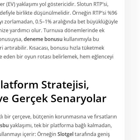
EV) yaklaşımı yol göstericidir. Slotun RTP’si,
 hedefiyle birlikte düşünülmelidir. Örneğin RTP’si %96
sayı zorlamadan, 0.5–1% aralığında bet büyüklüğüyle
ize yardımcı olur. Turnuva dönemlerinde ek
konusuysa,
deneme bonusu
kullanımıyla bu
ri artırabilir. Kısacası, bonusu hızla tüketmek
e eden bir oyun rotası belirlemek, hem eğlenceyi
latform Stratejisi,
ve Gerçek Senaryolar
ı bir çerçeve, bütçenin korunmasına ve fırsatların
isbu
yaklaşımı, tek bir platforma bağlı kalmadan,
ullanmayı içerir: Örneğin
Slotgel
tarafında geniş