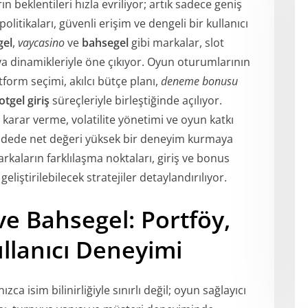
n beklentileri hızla evriliyor; artık sadece geniş
tikaları, güvenli erişim ve dengeli bir kullanıcı
gel
,
vaycasino
ve
bahsegel
gibi markalar, slot
nya dinamikleriyle öne çıkıyor. Oyun oturumlarının
tform seçimi, akılcı bütçe planı,
deneme bonusu
otgel giriş
süreçleriyle birleştiğinde açılıyor.
 karar verme, volatilite yönetimi ve oyun katkı
vadede net değeri yüksek bir deneyim kurmaya
kaların farklılaşma noktaları, giriş ve bonus
liştirilebilecek stratejiler detaylandırılıyor.
ve Bahsegel: Portföy,
ullanıcı Deneyimi
a isim bilinirliğiyle sınırlı değil; oyun sağlayıcı