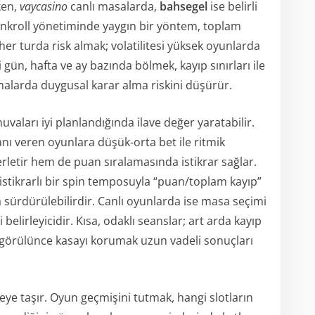
ken,
vaycasino
canlı masalarda,
bahsegel
ise belirli
nkroll yönetiminde yaygın bir yöntem, toplam
her turda risk almak; volatilitesi yüksek oyunlarda
gün, hafta ve ay bazında bölmek, kayıp sınırları ile
nmalarda duygusal karar alma riskini düşürür.
uvaları iyi planlandığında ilave değer yaratabilir.
uanı veren oyunlara düşük-orta bet ile ritmik
rletir hem de puan sıralamasında istikrar sağlar.
istikrarlı bir spin temposuyla “puan/toplam kayıp”
ürdürülebilirdir. Canlı oyunlarda ise masa seçimi
belirleyicidir. Kısa, odaklı seanslar; art arda kayıp
 görülünce kasayı korumak uzun vadeli sonuçları
iyeye taşır. Oyun geçmişini tutmak, hangi slotların