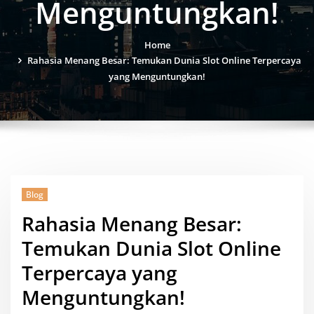
Menguntungkan!
Home
Rahasia Menang Besar: Temukan Dunia Slot Online Terpercaya
yang Menguntungkan!
Blog
Rahasia Menang Besar:
Temukan Dunia Slot Online
Terpercaya yang
Menguntungkan!