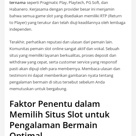
ternama
seperti Pragmatic Play, Playtech, PG Soft, dan
Habanero. Kerjasama dengan provider besar ini menjamin
bahwa semua game slot yang disediakan memiliki RTP (Return
to Player) yang terukur dan telah diuji keadilannya oleh lembaga
independen.
Terakhir, perhatikan reputasi dan ulasan dari pemain lain.
Komunitas pemain slot online sangat aktif dan vokal. Sebuah
situs yang memiliki layanan berkualitas, proses deposit dan
withdraw yang cepat, serta customer service yang responsif
pasti akan dipuji oleh para membernya. Membaca ulasan dan
testimoni ini dapat memberikan gambaran nyata tentang
pengalaman bermain di situs tersebut sebelum Anda
memutuskan untuk bergabung.
Faktor Penentu dalam
Memilih Situs Slot untuk
Pengalaman Bermain
Optimal