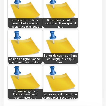
Le phénomène buzz :
Retrait immédiat au
quand l'information
casino en ligne: quand
devient contagieuse
la…
Bonus de casino en ligne
Casino en ligne France :
en Belgique : ce qu’il
ce que tout joueur doit…
faut…
Casino en ligne en
France: comment
Nouveau casino en ligne:
reconnaître un…
tendances, sécurité et…