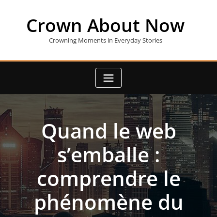
Skip
to
Crown About Now
content
Crowning Moments in Everyday Stories
Quand le web
s’emballe :
comprendre le
phénomène du