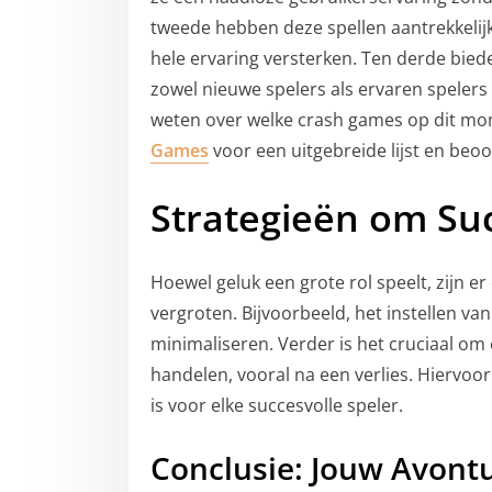
tweede hebben deze spellen aantrekkelijk
hele ervaring versterken. Ten derde bied
zowel nieuwe spelers als ervaren speler
weten over welke crash games op dit mo
Games
voor een uitgebreide lijst en beoo
Strategieën om Suc
Hoewel geluk een grote rol speelt, zijn e
vergroten. Bijvoorbeeld, het instellen van
minimaliseren. Verder is het cruciaal om e
handelen, vooral na een verlies. Hiervoor 
is voor elke succesvolle speler.
Conclusie: Jouw Avontu