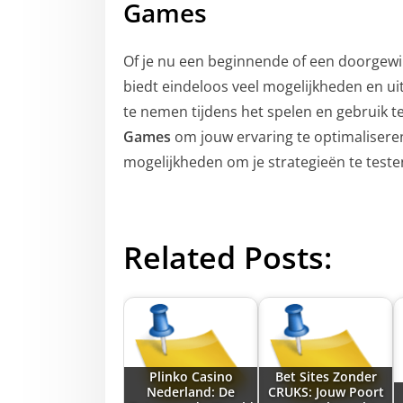
Games
Of je nu een beginnende of een doorgewi
biedt eindeloos veel mogelijkheden en ui
te nemen tijdens het spelen en gebruik
Games
om jouw ervaring te optimalisere
mogelijkheden om je strategieën te teste
Related Posts:
Plinko Casino
Bet Sites Zonder
Nederland: De
CRUKS: Jouw Poort