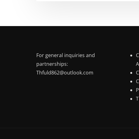
For general inquiries and
C
partnerships:
A
Thfuld862@outlook.com
C
C
P
T