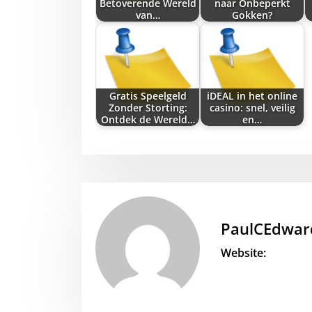
Betoverende Wereld
naar Onbeperkt
van…
Gokken?
Gratis Speelgeld
iDEAL in het online
Zonder Storting:
casino: snel, veilig
Ontdek de Wereld…
en…
PaulCEdwar
Website: