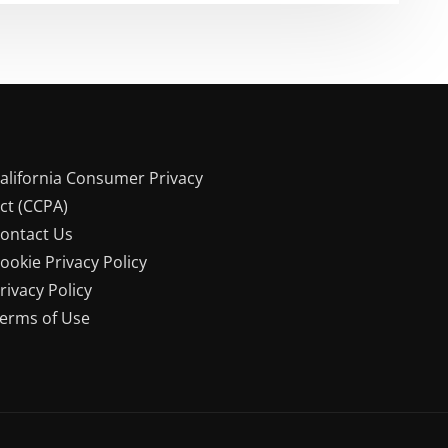
alifornia Consumer Privacy
ct (CCPA)
ontact Us
ookie Privacy Policy
rivacy Policy
erms of Use