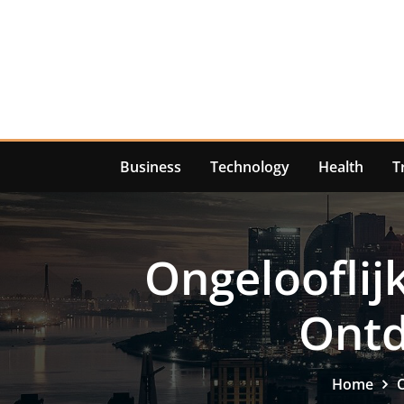
Skip
to
content
Business
Technology
Health
T
Ongeloofli
Ontd
Home
O