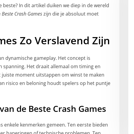
beste? In dit artikel duiken we diep in de wereld
e
Beste Crash Games
zijn die je absoluut moet
es Zo Verslavend Zijn
n dynamische gameplay. Het concept is
 spanning. Het draait allemaal om timing en
et juiste moment uitstappen om winst te maken
an risico en beloning houdt spelers op het puntje
van de Beste Crash Games
 enkele kenmerken gemeen. Ten eerste bieden
der haperingen of technische problemen. Ten