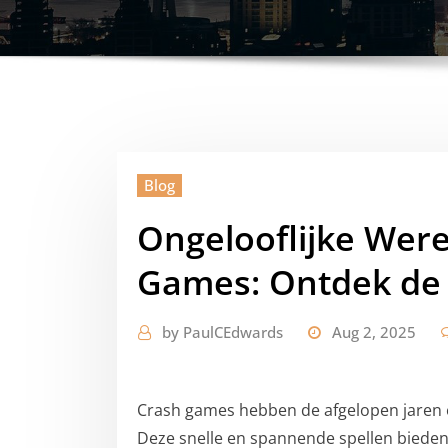
Blog
Ongelooflijke Wer
Games: Ontdek de 
by
PaulCEdwards
Aug 2, 2025
Crash games hebben de afgelopen jaren 
Deze snelle en spannende spellen bieden