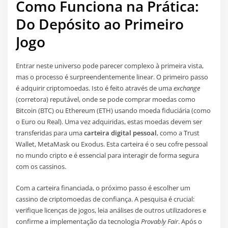
Como Funciona na Prática:
Do Depósito ao Primeiro
Jogo
Entrar neste universo pode parecer complexo à primeira vista,
mas o processo é surpreendentemente linear. O primeiro passo
é adquirir criptomoedas. Isto é feito através de uma
exchange
(corretora) reputável, onde se pode comprar moedas como
Bitcoin (BTC) ou Ethereum (ETH) usando moeda fiduciária (como
o Euro ou Real). Uma vez adquiridas, estas moedas devem ser
transferidas para uma
carteira digital pessoal
, como a Trust
Wallet, MetaMask ou Exodus. Esta carteira é o seu cofre pessoal
no mundo cripto e é essencial para interagir de forma segura
com os cassinos.
Com a carteira financiada, o próximo passo é escolher um
cassino de criptomoedas de confiança. A pesquisa é crucial:
verifique licenças de jogos, leia análises de outros utilizadores e
confirme a implementação da tecnologia
Provably Fair
. Após o