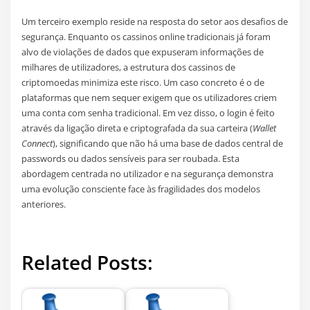
Um terceiro exemplo reside na resposta do setor aos desafios de
segurança. Enquanto os cassinos online tradicionais já foram
alvo de violações de dados que expuseram informações de
milhares de utilizadores, a estrutura dos cassinos de
criptomoedas minimiza este risco. Um caso concreto é o de
plataformas que nem sequer exigem que os utilizadores criem
uma conta com senha tradicional. Em vez disso, o login é feito
através da ligação direta e criptografada da sua carteira (
Wallet
Connect
), significando que não há uma base de dados central de
passwords ou dados sensíveis para ser roubada. Esta
abordagem centrada no utilizador e na segurança demonstra
uma evolução consciente face às fragilidades dos modelos
anteriores.
Related Posts: