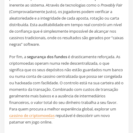
inerente ao sistema. Através de tecnologias como o
Provably Fair
(Comprovadamente Justo), os jogadores podem verificar a
aleatoriedade e a integridade de cada aposta, rotação ou carta
distribuída. Esta auditabilidade em tempo real constrói um nível
de confiança que é simplesmente impossível de alcançar nos
cassinos tradicionais, onde os resultados são gerados por “caixas
negras” software.
Por fim, a
segurança dos fundos
é drasticamente reforçada. As
criptomoedas operam numa rede descentralizada, o que
significa que os seus depósitos não estão guardados num banco
ou numa conta de cassino centralizada que possa ser congelada
ou hackeada com facilidade. O controlo está na sua carteira até o
momento da transação. Combinado com custos de transação
geralmente mais baixos e a ausência de intermediários
financeiros, o valor total do seu dinheiro trabalha a seu favor.
Para quem procura a melhor experiência global, explorar um
cassino de criptomoedas
reputável é descobrir um novo
patamar em jogo online.