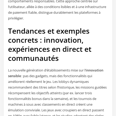
comportements responsables. Cette approche centrée sur
l’utilisateur, alliée à des conditions lisibles et à une infrastructure
de paiement fiable, distingue durablement les plateformes à
privilégier.
Tendances et exemples
concrets : innovation,
expériences en direct et
communautés
La nouvelle génération d’établissements mise sur l’
innovation
sensible
: pas des gadgets, mais des fonctionnalités qui
améliorent réellement le jeu. Les lobbys dynamiques
recommandent des titres selon l’historique, les missions guidées
récompensent les objectifs atteints (par ex. lancer trois
fonctionnalités bonus dans la semaine), et les tournois de
machines à sous avec classements en direct créent une
émulation conviviale. Les jeux avec croupiers en direct passent
en 1080p avec faible latence, et les studios adoptent des règles