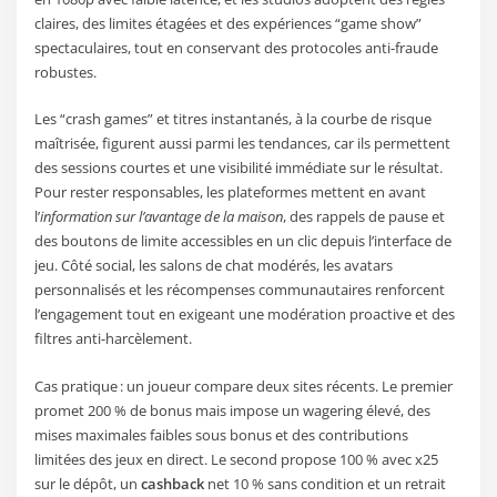
claires, des limites étagées et des expériences “game show”
spectaculaires, tout en conservant des protocoles anti-fraude
robustes.
Les “crash games” et titres instantanés, à la courbe de risque
maîtrisée, figurent aussi parmi les tendances, car ils permettent
des sessions courtes et une visibilité immédiate sur le résultat.
Pour rester responsables, les plateformes mettent en avant
l’
information sur l’avantage de la maison
, des rappels de pause et
des boutons de limite accessibles en un clic depuis l’interface de
jeu. Côté social, les salons de chat modérés, les avatars
personnalisés et les récompenses communautaires renforcent
l’engagement tout en exigeant une modération proactive et des
filtres anti-harcèlement.
Cas pratique : un joueur compare deux sites récents. Le premier
promet 200 % de bonus mais impose un wagering élevé, des
mises maximales faibles sous bonus et des contributions
limitées des jeux en direct. Le second propose 100 % avec x25
sur le dépôt, un
cashback
net 10 % sans condition et un retrait