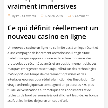
vraiment immersives
by
PaulCEdwards
Dec 28, 2025
0 Comment
Ce qui définit réellement un
nouveau casino en ligne
Un
nouveau casino en ligne
ne se limite pas à un logo récent et
à une campagne de lancement accrocheuse. Il s’agit d’une
plateforme qui s’appuie sur une architecture moderne, des
protocoles de sécurité avancés et un positionnement clair. Les
marques émergentes misent aujourd’hui sur des technologies
mobile-first
, des temps de chargement optimisés et des
interfaces épurées pour réduire la friction dès l’inscription. Ce
virage technologique s’accompagne d’un processus KYC plus
fluide, de vérifications automatiques des documents et de
tableaux de bord personnalisés qui affichent le solde, les bonus
actifs et les limites de jeu en un coup d’œil.