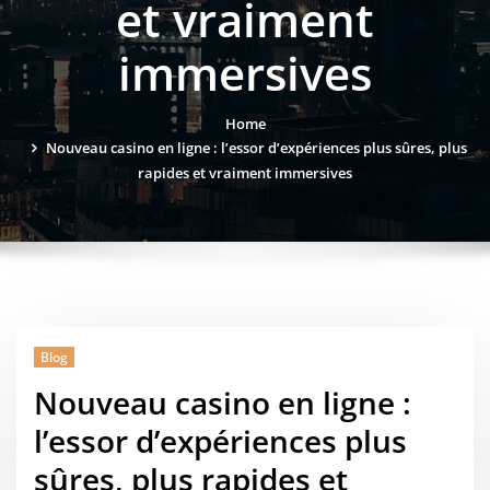
et vraiment
immersives
Home
Nouveau casino en ligne : l’essor d’expériences plus sûres, plus
rapides et vraiment immersives
Blog
Nouveau casino en ligne :
l’essor d’expériences plus
sûres, plus rapides et