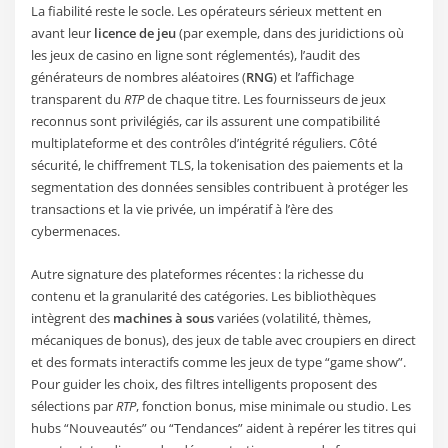
La fiabilité reste le socle. Les opérateurs sérieux mettent en
avant leur
licence de jeu
(par exemple, dans des juridictions où
les jeux de casino en ligne sont réglementés), l’audit des
générateurs de nombres aléatoires (
RNG
) et l’affichage
transparent du
RTP
de chaque titre. Les fournisseurs de jeux
reconnus sont privilégiés, car ils assurent une compatibilité
multiplateforme et des contrôles d’intégrité réguliers. Côté
sécurité, le chiffrement TLS, la tokenisation des paiements et la
segmentation des données sensibles contribuent à protéger les
transactions et la vie privée, un impératif à l’ère des
cybermenaces.
Autre signature des plateformes récentes : la richesse du
contenu et la granularité des catégories. Les bibliothèques
intègrent des
machines à sous
variées (volatilité, thèmes,
mécaniques de bonus), des jeux de table avec croupiers en direct
et des formats interactifs comme les jeux de type “game show”.
Pour guider les choix, des filtres intelligents proposent des
sélections par
RTP
, fonction bonus, mise minimale ou studio. Les
hubs “Nouveautés” ou “Tendances” aident à repérer les titres qui