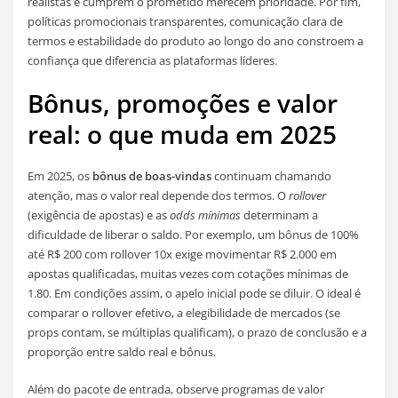
realistas e cumprem o prometido merecem prioridade. Por fim,
políticas promocionais transparentes, comunicação clara de
termos e estabilidade do produto ao longo do ano constroem a
confiança que diferencia as plataformas líderes.
Bônus, promoções e valor
real: o que muda em 2025
Em 2025, os
bônus de boas-vindas
continuam chamando
atenção, mas o valor real depende dos termos. O
rollover
(exigência de apostas) e as
odds mínimas
determinam a
dificuldade de liberar o saldo. Por exemplo, um bônus de 100%
até R$ 200 com rollover 10x exige movimentar R$ 2.000 em
apostas qualificadas, muitas vezes com cotações mínimas de
1.80. Em condições assim, o apelo inicial pode se diluir. O ideal é
comparar o rollover efetivo, a elegibilidade de mercados (se
props contam, se múltiplas qualificam), o prazo de conclusão e a
proporção entre saldo real e bônus.
Além do pacote de entrada, observe programas de valor