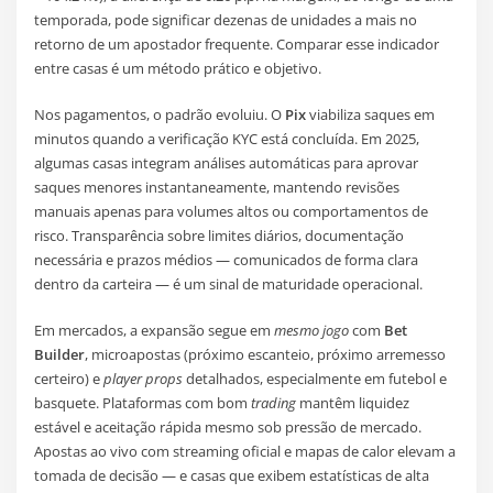
temporada, pode significar dezenas de unidades a mais no
retorno de um apostador frequente. Comparar esse indicador
entre casas é um método prático e objetivo.
Nos pagamentos, o padrão evoluiu. O
Pix
viabiliza saques em
minutos quando a verificação KYC está concluída. Em 2025,
algumas casas integram análises automáticas para aprovar
saques menores instantaneamente, mantendo revisões
manuais apenas para volumes altos ou comportamentos de
risco. Transparência sobre limites diários, documentação
necessária e prazos médios — comunicados de forma clara
dentro da carteira — é um sinal de maturidade operacional.
Em mercados, a expansão segue em
mesmo jogo
com
Bet
Builder
, microapostas (próximo escanteio, próximo arremesso
certeiro) e
player props
detalhados, especialmente em futebol e
basquete. Plataformas com bom
trading
mantêm liquidez
estável e aceitação rápida mesmo sob pressão de mercado.
Apostas ao vivo com streaming oficial e mapas de calor elevam a
tomada de decisão — e casas que exibem estatísticas de alta