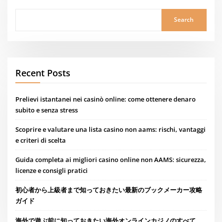
Search
Recent Posts
Prelievi istantanei nei casinò online: come ottenere denaro
subito e senza stress
Scoprire e valutare una lista casino non aams: rischi, vantaggi
e criteri di scelta
Guida completa ai migliori casino online non AAMS: sicurezza,
licenze e consigli pratici
初心者から上級者まで知っておきたい最新のブックメーカー攻略
ガイド
海外で遊ぶ前に知っておきたい海外オンラインカジノのすべて