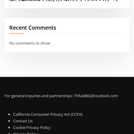
Recent Comments
No comments to show.
For general inquiries and partnerships:
Thfuld862@outlook.com
California Consumer Privacy Act (CCPA)
Contact Us
Cookie Privacy Policy