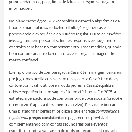
granularidade (xG, pace, linha de faltas) entregam vantagem
informacional.
No plano tecnológico, 2025 consolida a detecção algorítmica de
fraude e manipulação, reduzindo limitações genéricas e
preservando a experiência do usuário regular. O uso de
machine
learning
também personaliza limites responsáveis, sugerindo
controles com base no comportamento. Essas medidas, quando
bem comunicadas, reduzem atritos e reforçam a imagem de
marca confiável
.
Exemplo prático de comparação: a Casa X tem margem baixa em
pré-jogo, mas aceita ao vivo com delay alto; a Casa Y tem delay
curto e bom cash out, porém odds piores; a Casa Z equilibra
odds e experiência, com saques Pix em até 1 hora. Em 2025, a
estratégia vencedora pode combinar onde você aposta (preço) e
quando você aposta (ferramentas ao vivo). Em vez de buscar
uma plataforma “perfeita”, priorize a que entrega
confiabilidade
regulatória
,
preços consistentes
e pagamentos previsíveis,
complementando com contas secundárias para eventos
específicos onde a vantagem de odds ou recursos táticos seja