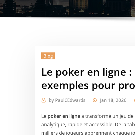
Blog
Le poker en ligne :
exemples pour pro
by
PaulCEdwards
Jan 18, 2026
Le
poker en ligne
a transformé un jeu de 
analytique, rapide et accessible. De la tab
milliers de joueurs apprennent chaque jour