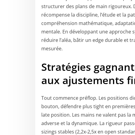
structurer des plans de main rigoureux. 
récompense la discipline, l’étude et la pati
compréhension mathématique, adaptatio
mentale. En développant une approche s
réduire l’aléa, bâtir un edge durable et
mesurée.
Stratégies gagnant
aux ajustements fi
Tout commence préflop. Les positions dic
bouton, défendre plus tight en premières 
late position. Les mains ne valent pas la
adverse et la dynamique. La rigueur pass
sizings stables (2,2x-2,5x en open standar