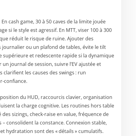
. En cash game, 30 à 50 caves de la limite jouée
 si le style est agressif. En MTT, viser 100 à 300
sque réduit le risque de ruine. Ajouter des
ournalier ou un plafond de tables, évite le tilt
ite supérieure et redescente rapide si la dynamique
r un journal de session, suivre l’EV ajustée et
 clarifient les causes des swings : run
r‑confiance.
position du HUD, raccourcis clavier, organisation
uisent la charge cognitive. Les routines hors table
é des sizings, check‑raise en value, fréquence de
es – consolident la constance. Connexion stable,
 hydratation sont des « détails » cumulatifs.