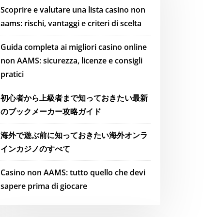
Scoprire e valutare una lista casino non
aams: rischi, vantaggi e criteri di scelta
Guida completa ai migliori casino online
non AAMS: sicurezza, licenze e consigli
pratici
初心者から上級者まで知っておきたい最新
のブックメーカー攻略ガイド
海外で遊ぶ前に知っておきたい海外オンラ
インカジノのすべて
Casino non AAMS: tutto quello che devi
sapere prima di giocare