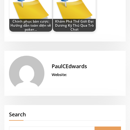
Chinh phục bàn cược:
Khám Phá Thế Giới Đại
Hướng dẫn toàn diện về
Dương Kỳ Thú Qua Trò
poker…
Chơi
PaulCEdwards
Website:
Search