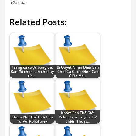
hiệu quả.
Related Posts:
Trang cá cược bóng đá:
Bí Quyết Nhận Diện Sân
Bản đồ chọn sân chơi uy
Chơi Cá Cược Đỉnh Cao
tín,…
Giữa Ma…
Khám Phá Thế Giới
Khám Phá Thế Giới Đầu
Poker Trực Tuyến: Từ
Tư Với RoboForex
Chiến Thuật…