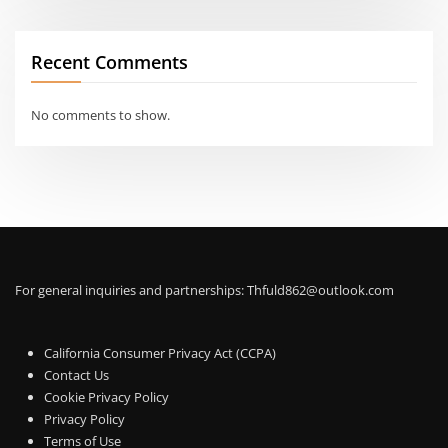
Recent Comments
No comments to show.
For general inquiries and partnerships:
Thfuld862@outlook.com
California Consumer Privacy Act (CCPA)
Contact Us
Cookie Privacy Policy
Privacy Policy
Terms of Use