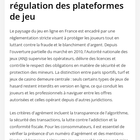
régulation des plateformes
de jeu
Le paysage du jeu en ligne en France est encadré par une
réglementation stricte visant à protéger les joueurs tout en
luttant contre la fraude et le blanchiment d'argent. Depuis
l'ouverture partielle du marché en 2010, l'Autorité nationale des
jeux (ANJ) supervise les opérateurs, délivre des licences et
contrôle le respect des obligations en matière de sécurité et de
protection des mineurs. La distinction entre paris sportifs, turf et
jeux de casino demeure centrale : seuls certains types de jeux de
hasard restent interdits en version en ligne, ce qui conduit les
joueurs et les professionnels à naviguer entre les offres
autorisées et celles opérant depuis d'autres juridictions.
Les critères d'agrément incluent la transparence de l'algorithme,
la sécurité des transactions, la lutte contre l'addiction et la
conformité fiscale. Pour les consommateurs, il est essentiel de
vérifier la présence d'un numéro d'agrément et des mentions