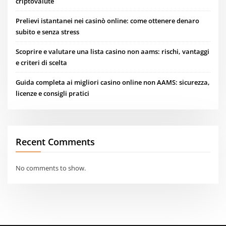
criptovalute
Prelievi istantanei nei casinò online: come ottenere denaro
subito e senza stress
Scoprire e valutare una lista casino non aams: rischi, vantaggi
e criteri di scelta
Guida completa ai migliori casino online non AAMS: sicurezza,
licenze e consigli pratici
Recent Comments
No comments to show.