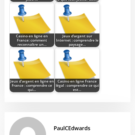
Casino en ligne en
Jeux d’argent sur
France: comment
Internet : comprendre le
reconnaître un…
paysage…
Jeux d'argent en ligne en
Casino en ligne France
France : comprendre ce
légal : comprendre ce qui
qui…
est…
PaulCEdwards