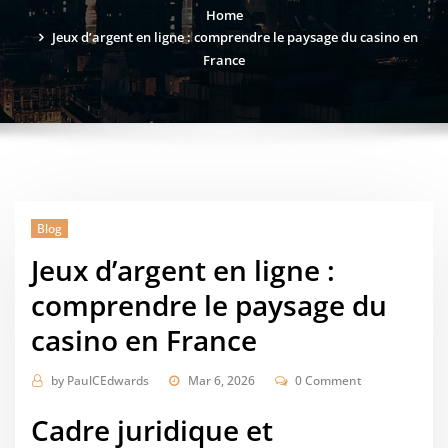
Home
Jeux d’argent en ligne : comprendre le paysage du casino en
France
Blog
Jeux d’argent en ligne :
comprendre le paysage du
casino en France
by
PaulCEdwards
Mar 6, 2026
0 Comment
Cadre juridique et