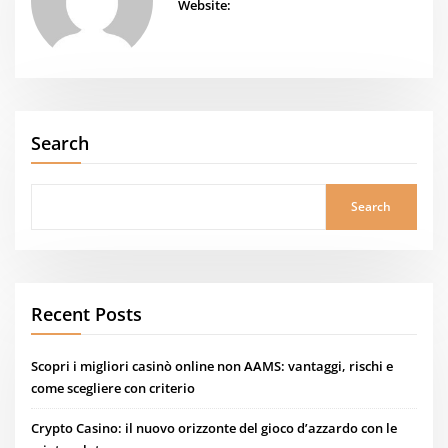
Website:
Search
Search
Recent Posts
Scopri i migliori casinò online non AAMS: vantaggi, rischi e
come scegliere con criterio
Crypto Casino: il nuovo orizzonte del gioco d’azzardo con le