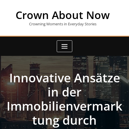
Skip
to
Crown About Now
content
Crowning Moments in Everyday Stories
Innovative Ansätze
in der
Immobilienvermark
tung durch