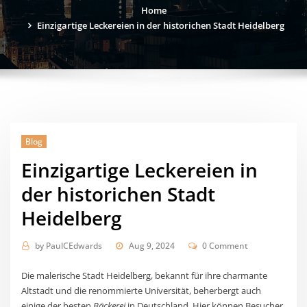
Home
Einzigartige Leckereien in der historichen Stadt Heidelberg
Blog
Einzigartige Leckereien in
der historichen Stadt
Heidelberg
by
PaulCEdwards
Aug 9, 2024
0 Comment
Die malerische Stadt Heidelberg, bekannt für ihre charmante
Altstadt und die renommierte Universität, beherbergt auch
einige der besten
Bäckerei
in Deutschland. Hier können Besucher