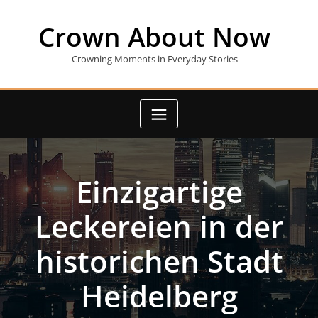
Skip
to
Crown About Now
content
Crowning Moments in Everyday Stories
Einzigartige
Leckereien in der
historichen Stadt
Heidelberg