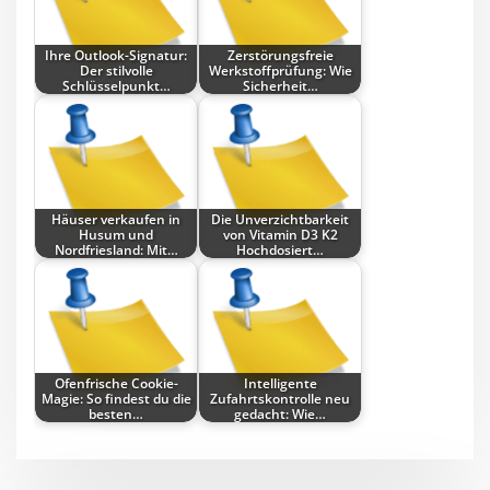
Ihre Outlook-Signatur:
Zerstörungsfreie
Der stilvolle
Werkstoffprüfung: Wie
Schlüsselpunkt…
Sicherheit…
Häuser verkaufen in
Die Unverzichtbarkeit
Husum und
von Vitamin D3 K2
Nordfriesland: Mit…
Hochdosiert…
Ofenfrische Cookie-
Intelligente
Magie: So findest du die
Zufahrtskontrolle neu
besten…
gedacht: Wie…