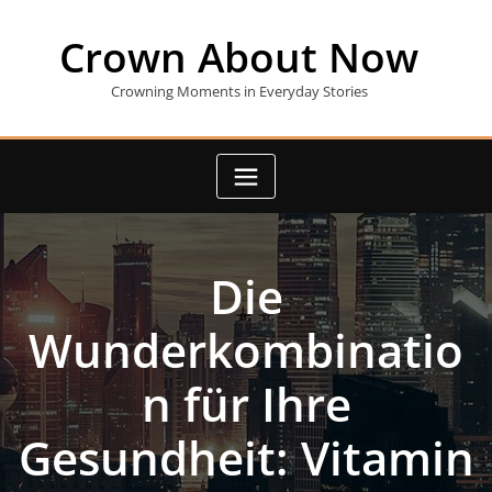
Skip
to
Crown About Now
content
Crowning Moments in Everyday Stories
Die
Wunderkombinatio
n für Ihre
Gesundheit: Vitamin