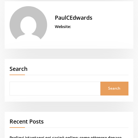
PaulCEdwards
Website:
Search
Search
Recent Posts
Prelievi istantanei nei casinò online: come ottenere denaro