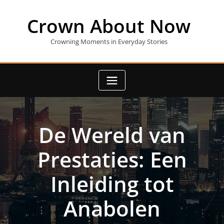
Skip
to
Crown About Now
content
Crowning Moments in Everyday Stories
De Wereld van
Prestaties: Een
Inleiding tot
Anabolen