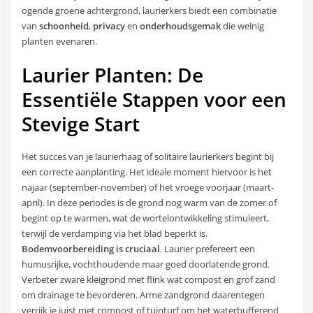
ogende groene achtergrond, laurierkers biedt een combinatie
van
schoonheid
,
privacy
en
onderhoudsgemak
die weinig
planten evenaren.
Laurier Planten: De
Essentiële Stappen voor een
Stevige Start
Het succes van je laurierhaag of solitaire laurierkers begint bij
een correcte aanplanting. Het ideale moment hiervoor is het
najaar (september-november) of het vroege voorjaar (maart-
april). In deze periodes is de grond nog warm van de zomer of
begint op te warmen, wat de wortelontwikkeling stimuleert,
terwijl de verdamping via het blad beperkt is.
Bodemvoorbereiding is cruciaal
. Laurier prefereert een
humusrijke, vochthoudende maar goed doorlatende grond.
Verbeter zware kleigrond met flink wat compost en grof zand
om drainage te bevorderen. Arme zandgrond daarentegen
verrijk je juist met compost of tuinturf om het waterbufferend