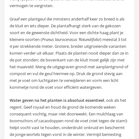
vermogen te vergroten.
Graaf een plantgeul die minstens anderhalf keer zo breed is als
de kluit en iets dieper. De plantafhangt sterk van de gekozen
soort en de gewenste dichtheid. Voor een dichte haag plant je
kleinere soorten (
Prunus laurocerasus ‘Rotundifolia’
) meestal 3 tot
4 per strekkende meter. Grotere, breder uitgroeiende varianten
komen verder uit elkaar. Plaats de planten nooit dieper dan ze in
de pot stonden; de bovenkant van de kluit moet gelijk zijn met
het maaiveld. Meng de uitgegraven grond met aanplantgrond of
compost en vul de geul hiermee op. Druk de grond stevig aan
met je voet om luchtgaten te verwijderen en vorm een licht
kommetje rond de voet voor efficiënt watergeven.
Water geven na het planten is absoluut essentieel
, ook als het
regent. Geef royaal en houd de grond de komende weken
consequent vochtig, maar niet doorweekt. Een mulchlaag van
boomschors of cacaodoppen rond de voet (niet tegen de stam!)
helpt vocht vast te houden, onderdrukt onkruid en beschermt
de jonge wortels tegen vorst in de winter. Vermijd bemesting