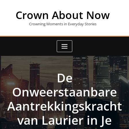
Skip
to
Crown About Now
content
Crowning Moments in Everyday Stories
De
Onweerstaanbare
Aantrekkingskracht
van Laurier in Je