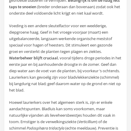
gesnoeide bladeren te vermijden.
Belangrijk is om de haag iets
taps te snoeien
(breder onderaan dan bovenaan) zodat ook het
onderste deel voldoende licht krijgt en niet kaal wordt.
Voeding is een andere sleutelfactor voor een weelderige,
diepgroene haag. Geef in het vroege voorjaar (maart) een
uitgebalanceerde, langzaam werkende organische meststof
speciaal voor hagen of heesters. Dit stimuleert een gezonde
groei en versterkt de planten tegen plagen en ziektes.
Waterbeheer blijft cruciaal
, vooral tijdens droge periodes in het
eerste jaar en bij aanhoudende droogte in de zomer. Geef dan
diep water aan de voet van de planten, bij voorkeur ‘s ochtends.
Laurierkers kan gevoelig zijn voor bladvlekkenziekte (schimmel)
bij langdurig nat blad; geef daarom water op de grond en niet op
het blad.
Hoewel laurierkers over het algemeen sterk is, zijn er enkele
aandachtspunten. Bladluis kan soms voorkomen, maar
natuurlijke vijanden als lieveheersbeestjes houden dit vaak in
toom. Ernstiger is de verwelkingsziekte (
Verticillium
) of de
schimmel
Podosphæra tridactyla
(echte meeldauw). Preventie is