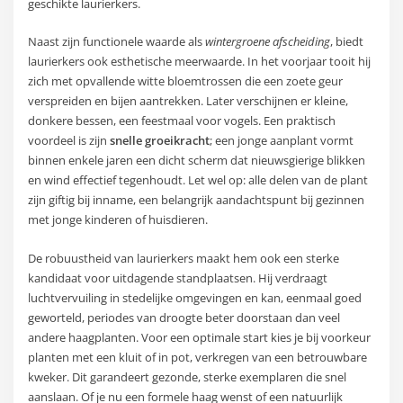
geschikte laurierkers.
Naast zijn functionele waarde als
wintergroene afscheiding
, biedt
laurierkers ook esthetische meerwaarde. In het voorjaar tooit hij
zich met opvallende witte bloemtrossen die een zoete geur
verspreiden en bijen aantrekken. Later verschijnen er kleine,
donkere bessen, een feestmaal voor vogels. Een praktisch
voordeel is zijn
snelle groeikracht
; een jonge aanplant vormt
binnen enkele jaren een dicht scherm dat nieuwsgierige blikken
en wind effectief tegenhoudt. Let wel op: alle delen van de plant
zijn giftig bij inname, een belangrijk aandachtspunt bij gezinnen
met jonge kinderen of huisdieren.
De robuustheid van laurierkers maakt hem ook een sterke
kandidaat voor uitdagende standplaatsen. Hij verdraagt
luchtvervuiling in stedelijke omgevingen en kan, eenmaal goed
geworteld, periodes van droogte beter doorstaan dan veel
andere haagplanten. Voor een optimale start kies je bij voorkeur
planten met een kluit of in pot, verkregen van een betrouwbare
kweker. Dit garandeert gezonde, sterke exemplaren die snel
aanslaan. Of je nu een formele haag wenst of een natuurlijk