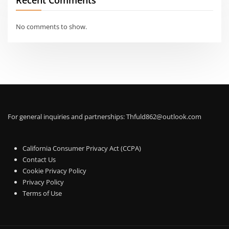
No comments to show.
For general inquiries and partnerships:
Thfuld862@outlook.com
California Consumer Privacy Act (CCPA)
Contact Us
Cookie Privacy Policy
Privacy Policy
Terms of Use