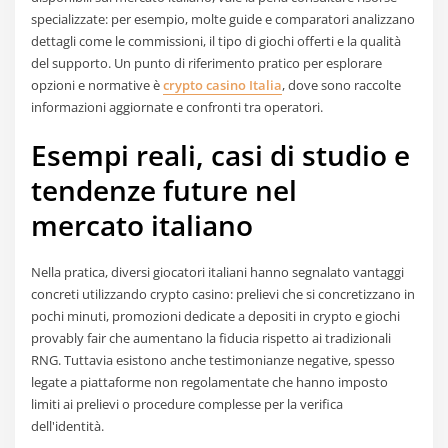
specializzate: per esempio, molte guide e comparatori analizzano
dettagli come le commissioni, il tipo di giochi offerti e la qualità
del supporto. Un punto di riferimento pratico per esplorare
opzioni e normative è
crypto casino Italia
, dove sono raccolte
informazioni aggiornate e confronti tra operatori.
Esempi reali, casi di studio e
tendenze future nel
mercato italiano
Nella pratica, diversi giocatori italiani hanno segnalato vantaggi
concreti utilizzando crypto casino: prelievi che si concretizzano in
pochi minuti, promozioni dedicate a depositi in crypto e giochi
provably fair che aumentano la fiducia rispetto ai tradizionali
RNG. Tuttavia esistono anche testimonianze negative, spesso
legate a piattaforme non regolamentate che hanno imposto
limiti ai prelievi o procedure complesse per la verifica
dell'identità.