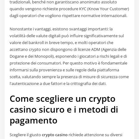
tradizionali, benché non garantiscano anonimato assoluto
quando vengono richieste procedure KYC (Know Your Customer)
dagli operatori che vogliono rispettare normative internazionali.
Nonostante i vantaggi, esistono svantaggi importanti: la
volatilità delle valute digitali può influire significativamente sul
valore del bankroll in breve tempo, e molti operatori che
accettano crypto non dispongono di licenze ADM (Agenzia delle
Dogane e dei Monopoli), esponendo i giocatori a rischi legali e di
protezione dei consumatori. Per questo motivo è fondamentale
informarsi sulla provenienza e sulle regole della piattaforma
scelta, valutando sempre la presenza di misure di sicurezza come
l'autenticazione a due fattori e la crittografia dei dati.
Come scegliere un crypto
casino sicuro e i metodi di
pagamento
Scegliere il giusto
crypto casino
richiede attenzione su diversi