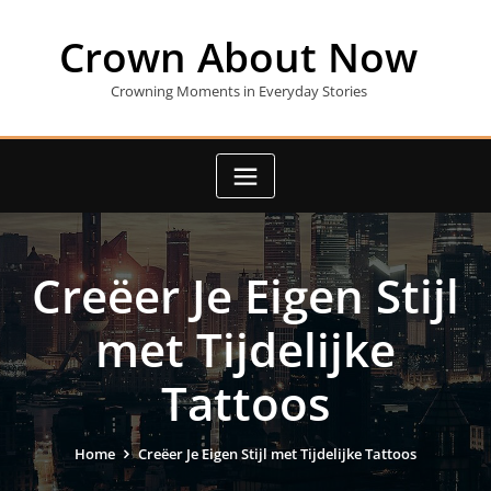
Skip
to
Crown About Now
content
Crowning Moments in Everyday Stories
Creëer Je Eigen Stijl
met Tijdelijke
Tattoos
Home
Creëer Je Eigen Stijl met Tijdelijke Tattoos