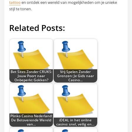
tattoo
en ontdek een wereld van mogelijkheden om je unieke
stijl te tonen.
Related Posts:
Bet Sites Zonder CRUKS:
Vrij Spelen Zonder
Jouw Poort naar
Grenzen: Je Gids naar
Onbeperkt Gokken?
Casino…
Plinko Casino Nederland:
De Betoverende Wereld
iDEAL in het online
van…
casino: snel, veilig en…