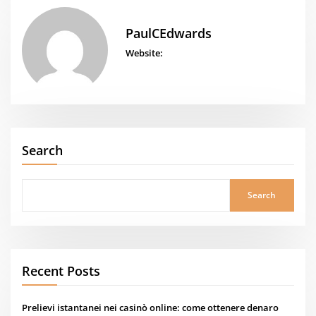
PaulCEdwards
Website:
Search
Search
Recent Posts
Prelievi istantanei nei casinò online: come ottenere denaro