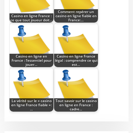
Comment repérer un
Casino en ligne France :
casino en ligne fiable en
ce que tout joueur doit…
France:…
Casino en ligne en
Casino en ligne France
France : l’essentiel pour
légal : comprendre ce qui
jouer…
est…
La vérité sur le « casino
Tout savoir sur le casino
en ligne France fiable »:
en ligne en France :
…
cadre…