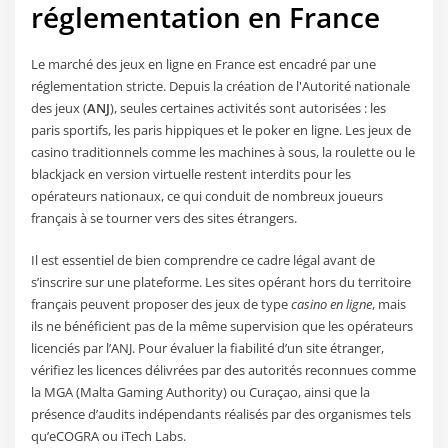
réglementation en France
Le marché des jeux en ligne en France est encadré par une
réglementation stricte. Depuis la création de l'Autorité nationale
des jeux (
ANJ
), seules certaines activités sont autorisées : les
paris sportifs, les paris hippiques et le poker en ligne. Les jeux de
casino traditionnels comme les machines à sous, la roulette ou le
blackjack en version virtuelle restent interdits pour les
opérateurs nationaux, ce qui conduit de nombreux joueurs
français à se tourner vers des sites étrangers.
Il est essentiel de bien comprendre ce cadre légal avant de
s’inscrire sur une plateforme. Les sites opérant hors du territoire
français peuvent proposer des jeux de type
casino en ligne
, mais
ils ne bénéficient pas de la même supervision que les opérateurs
licenciés par l’ANJ. Pour évaluer la fiabilité d’un site étranger,
vérifiez les licences délivrées par des autorités reconnues comme
la MGA (Malta Gaming Authority) ou Curaçao, ainsi que la
présence d’audits indépendants réalisés par des organismes tels
qu’eCOGRA ou iTech Labs.