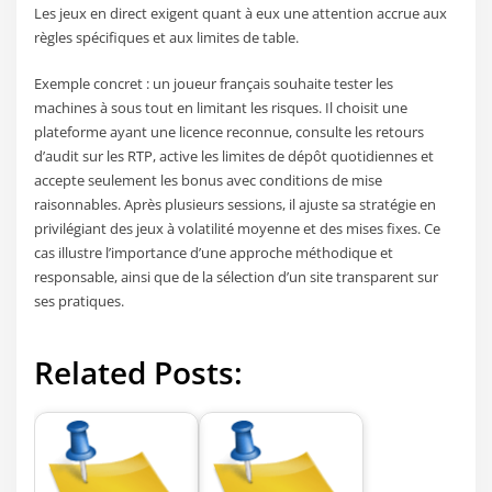
Les jeux en direct exigent quant à eux une attention accrue aux
règles spécifiques et aux limites de table.
Exemple concret : un joueur français souhaite tester les
machines à sous tout en limitant les risques. Il choisit une
plateforme ayant une licence reconnue, consulte les retours
d’audit sur les RTP, active les limites de dépôt quotidiennes et
accepte seulement les bonus avec conditions de mise
raisonnables. Après plusieurs sessions, il ajuste sa stratégie en
privilégiant des jeux à volatilité moyenne et des mises fixes. Ce
cas illustre l’importance d’une approche méthodique et
responsable, ainsi que de la sélection d’un site transparent sur
ses pratiques.
Related Posts: