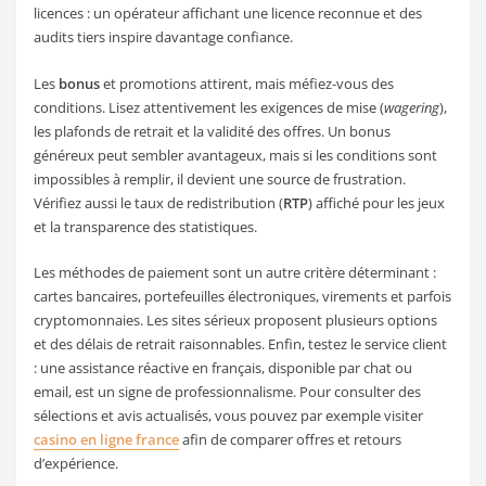
licences : un opérateur affichant une licence reconnue et des
audits tiers inspire davantage confiance.
Les
bonus
et promotions attirent, mais méfiez-vous des
conditions. Lisez attentivement les exigences de mise (
wagering
),
les plafonds de retrait et la validité des offres. Un bonus
généreux peut sembler avantageux, mais si les conditions sont
impossibles à remplir, il devient une source de frustration.
Vérifiez aussi le taux de redistribution (
RTP
) affiché pour les jeux
et la transparence des statistiques.
Les méthodes de paiement sont un autre critère déterminant :
cartes bancaires, portefeuilles électroniques, virements et parfois
cryptomonnaies. Les sites sérieux proposent plusieurs options
et des délais de retrait raisonnables. Enfin, testez le service client
: une assistance réactive en français, disponible par chat ou
email, est un signe de professionnalisme. Pour consulter des
sélections et avis actualisés, vous pouvez par exemple visiter
casino en ligne france
afin de comparer offres et retours
d’expérience.