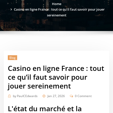
Home
Casino en ligne France : tout ce qu’il faut savoir pour jouer
sereinement
Blog
Casino en ligne France : tout
ce qu’il faut savoir pour
jouer sereinement
by
PaulCEdwards
Jan 27, 2026
0 Comment
L'état du marché et la