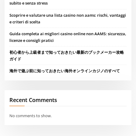
subito e senza stress
Scoprire e valutare una lista casino non aams: rischi, vantaggi
e criteri di scelta
Guida completa ai migliori casino online non AAMS: sicurezza,
licenze e consigli pratici
初心者から上級者まで知っておきたい最新のブックメーカー攻略
ガイド
海外で遊ぶ前に知っておきたい海外オンラインカジノのすべて
Recent Comments
No comments to show.